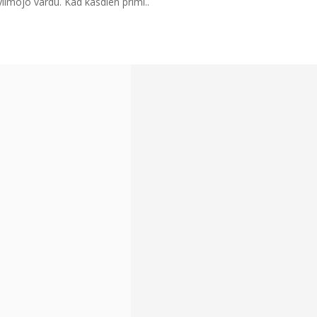
ylimojo vardu. Kad kasdien primi..