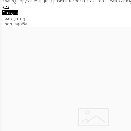
Ypatinga apyrankė su Jūsų pasirinktu žodžiu, fraze, data, vaiko ar m
00
€22
Daugiau
Į palyginimą
Į norų sąrašą