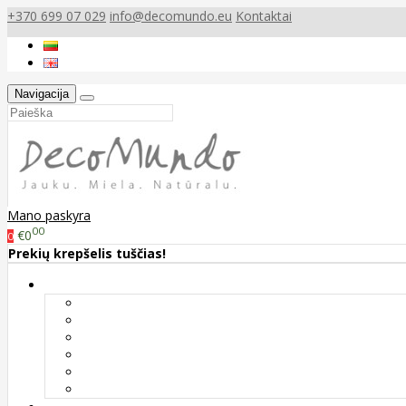
+370 699 07 029
info@decomundo.eu
Kontaktai
Navigacija
Mano paskyra
00
€0
0
Prekių krepšelis tuščias!