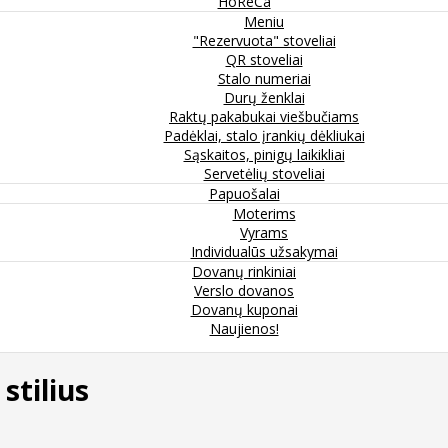
HoReCa
Meniu
"Rezervuota" stoveliai
QR stoveliai
Stalo numeriai
Durų ženklai
Raktų pakabukai viešbučiams
Padėklai, stalo įrankių dėkliukai
Sąskaitos, pinigų laikikliai
Servetėlių stoveliai
Papuošalai
Moterims
Vyrams
Individualūs užsakymai
Dovanų rinkiniai
Verslo dovanos
Dovanų kuponai
Naujienos!
stilius