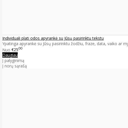
Individuali plati odos apyrankė su Jūsų pasirinktu tekstu
Ypatinga apyrankė su Jūsų pasirinktu žodžiu, fraze, data, vaiko ar m
00
Nuo
€25
Daugiau
Į palyginimą
Į norų sąrašą