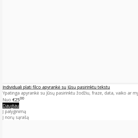
Individuali plati filco apyrankė su Jūsų pasirinktu tekstu
Ypatinga apyrankė su Jūsų pasirinktu žodžiu, fraze, data, vaiko ar m
00
Nuo
€25
Daugiau
Į palyginimą
Į norų sąrašą