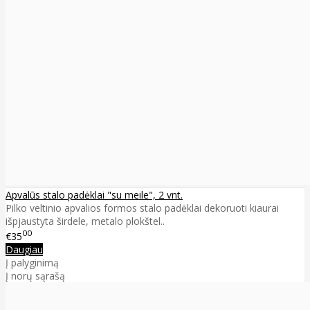
Apvalūs stalo padėklai "su meile", 2 vnt.
Pilko veltinio apvalios formos stalo padėklai dekoruoti kiaurai
išpjaustyta širdele, metalo plokštel..
00
€35
Daugiau
Į palyginimą
Į norų sąrašą