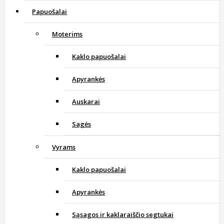
Papuošalai
Moterims
Kaklo papuošalai
Apyrankės
Auskarai
Sagės
Vyrams
Kaklo papuošalai
Apyrankės
Sąsagos ir kaklaraiščio segtukai