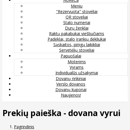
HoReCa
Meniu
"Rezervuota" stoveliai
QR stoveliai
Stalo numeriai
Durų ženklai
Raktų pakabukai viešbučiams
Padėklai, stalo įrankių dėkliukai
Sąskaitos, pinigų laikikliai
Servetėlių stoveliai
Papuošalai
Moterims
Vyrams
Individualūs užsakymai
Dovanų rinkiniai
Verslo dovanos
Dovanų kuponai
Naujienos!
Prekių paieška - dovana vyrui
Pagrindinis