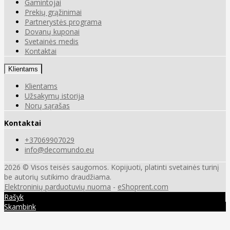
Gamintojai
Prekių grąžinimai
Partnerystės programa
Dovanų kuponai
Svetainės medis
Kontaktai
Klientams
Klientams
Užsakymų istorija
Norų sąrašas
Kontaktai
+37069907029
info@decomundo.eu
2026 © Visos teisės saugomos. Kopijuoti, platinti svetainės turinį
be autorių sutikimo draudžiama.
Elektroninių parduotuvių nuoma
-
eShoprent.com
Rašyk
Skambink