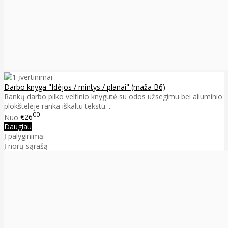
Darbo knyga "Idėjos / mintys / planai" (maža B6)
Rankų darbo pilko veltinio knygutė su odos užsegimu bei aliuminio
plokštelėje ranka iškaltu tekstu. ..
00
Nuo
€26
Daugiau
Į palyginimą
Į norų sąrašą