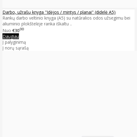
Darbo, užrašų knyga "Idėjos / mintys / planai" (didelė A5)
Rankų darbo veltinio knyga (A5) su natūralios odos užsegimu bei
aliuminio plokštelėje ranka iškaltu ..
00
Nuo
€30
Daugiau
Į palyginimą
Į norų sąrašą