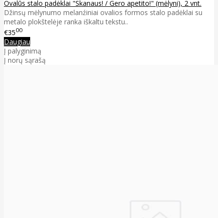
Ovalūs stalo padėklai "Skanaus! / Gero apetito!" (mėlyni), 2 vnt.
Džinsų mėlynumo melanźiniai ovalios formos stalo padėklai su
metalo plokštelėje ranka iškaltu tekstu..
00
€35
Daugiau
Į palyginimą
Į norų sąrašą