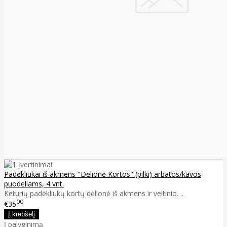
Padėkliukai iš akmens "Dėlionė Kortos" (pilki) arbatos/kavos
puodeliams, 4 vnt.
Keturių padėkliukų kortų dėlionė iš akmens ir veltinio. ..
00
€35
Į palyginimą