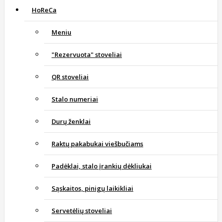
HoReCa
Meniu
"Rezervuota" stoveliai
QR stoveliai
Stalo numeriai
Durų ženklai
Raktų pakabukai viešbučiams
Padėklai, stalo įrankių dėkliukai
Sąskaitos, pinigų laikikliai
Servetėlių stoveliai