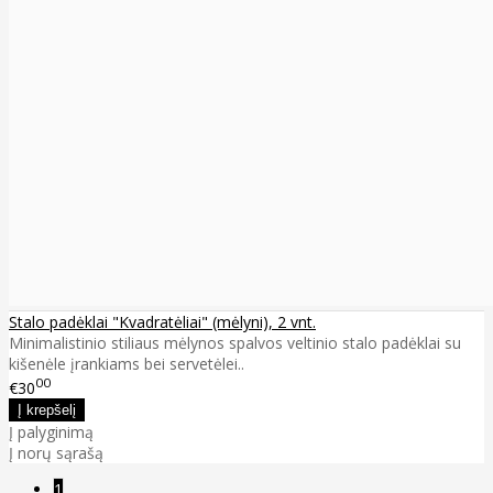
Stalo padėklai "Kvadratėliai" (mėlyni), 2 vnt.
Minimalistinio stiliaus mėlynos spalvos veltinio stalo padėklai su
kišenėle įrankiams bei servetėlei..
00
€30
Į palyginimą
Į norų sąrašą
1