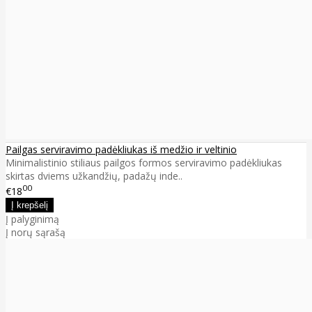
Pailgas serviravimo padėkliukas iš medžio ir veltinio
Minimalistinio stiliaus pailgos formos serviravimo padėkliukas
skirtas dviems užkandžių, padažų inde..
00
€18
Į palyginimą
Į norų sąrašą