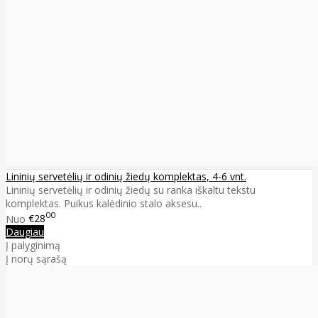
Lininių servetėlių ir odinių žiedų komplektas, 4-6 vnt.
Lininių servetėlių ir odinių žiedų su ranka iškaltu tekstu
komplektas. Puikus kalėdinio stalo aksesu..
00
Nuo
€28
Daugiau
Į palyginimą
Į norų sąrašą