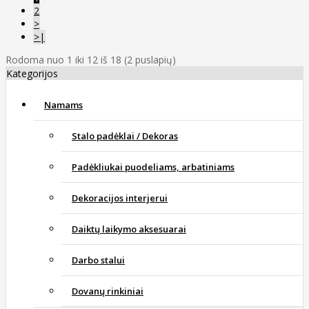
2
>
>|
Rodoma nuo 1 iki 12 iš 18 (2 puslapių)
Kategorijos
Namams
Stalo padėklai / Dekoras
Padėkliukai puodeliams, arbatiniams
Dekoracijos interjerui
Daiktų laikymo aksesuarai
Darbo stalui
Dovanų rinkiniai