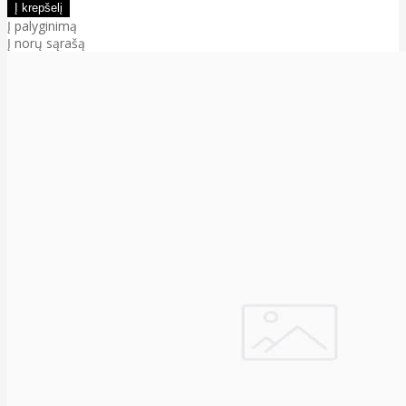
Į palyginimą
Į norų sąrašą