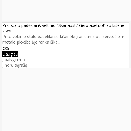
Pilki stalo padėklai iš veltinio "Skanaus! / Gero apetito!" su kišene,
2 vnt.
Pilko veltinio stalo padėklai su kišenėle įrankiams bei servetėlei ir
metalo plokštelėje ranka iškal..
00
€35
Daugiau
Į palyginimą
Į norų sąrašą