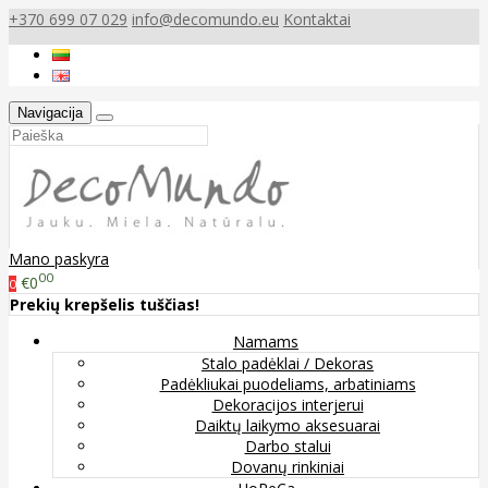
+370 699 07 029
info@decomundo.eu
Kontaktai
Navigacija
Mano paskyra
00
€0
0
Prekių krepšelis tuščias!
Namams
Stalo padėklai / Dekoras
Padėkliukai puodeliams, arbatiniams
Dekoracijos interjerui
Daiktų laikymo aksesuarai
Darbo stalui
Dovanų rinkiniai