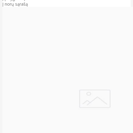
Į norų sąrašą