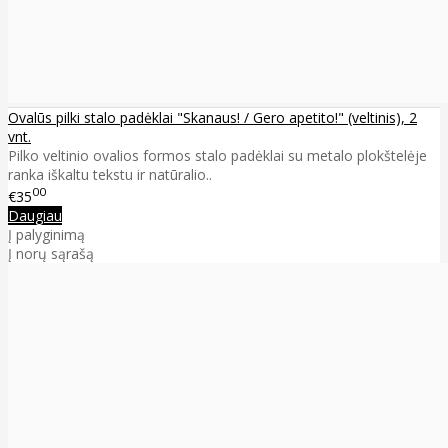
Ovalūs pilki stalo padėklai "Skanaus! / Gero apetito!" (veltinis), 2
vnt.
Pilko veltinio ovalios formos stalo padėklai su metalo plokštelėje
ranka iškaltu tekstu ir natūralio..
00
€35
Daugiau
Į palyginimą
Į norų sąrašą