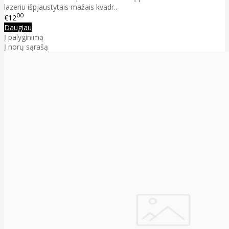
lazeriu išpjaustytais mažais kvadr..
00
€12
Daugiau
Į palyginimą
Į norų sąrašą