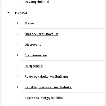
Dovanų rinkiniai
HoReCa
Meniu
"Rezervuota" stoveliai
QR stoveliai
Stalo numeriai
Durų ženklai
Raktų pakabukai viešbučiams
Padėklai, stalo įrankių dėkliukai
Sąskaitos, pinigų laikikliai