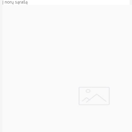
Į norų sąrašą