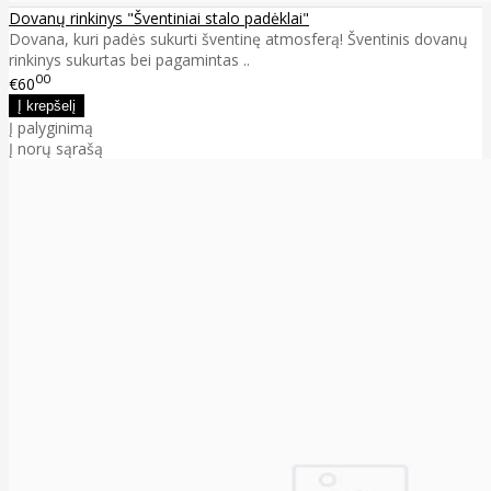
Dovanų rinkinys "Šventiniai stalo padėklai"
Dovana, kuri padės sukurti šventinę atmosferą! Šventinis dovanų
rinkinys sukurtas bei pagamintas ..
00
€60
Į palyginimą
Į norų sąrašą