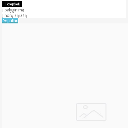
Į palyginimą
Į norų sąrašą
Populiari