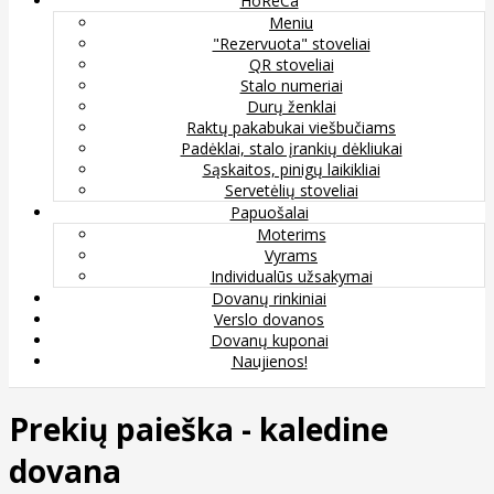
HoReCa
Meniu
"Rezervuota" stoveliai
QR stoveliai
Stalo numeriai
Durų ženklai
Raktų pakabukai viešbučiams
Padėklai, stalo įrankių dėkliukai
Sąskaitos, pinigų laikikliai
Servetėlių stoveliai
Papuošalai
Moterims
Vyrams
Individualūs užsakymai
Dovanų rinkiniai
Verslo dovanos
Dovanų kuponai
Naujienos!
Prekių paieška - kaledine
dovana