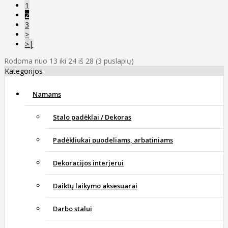
1
2
3
>
>|
Rodoma nuo 13 iki 24 iš 28 (3 puslapių)
Kategorijos
Namams
Stalo padėklai / Dekoras
Padėkliukai puodeliams, arbatiniams
Dekoracijos interjerui
Daiktų laikymo aksesuarai
Darbo stalui