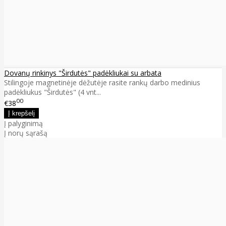
Dovanų rinkinys "Širdutės" padėkliukai su arbata
Stilingoje magnetinėje dėžutėje rasite rankų darbo medinius
padėkliukus "Širdutės" (4 vnt...
00
€38
Į palyginimą
Į norų sąrašą