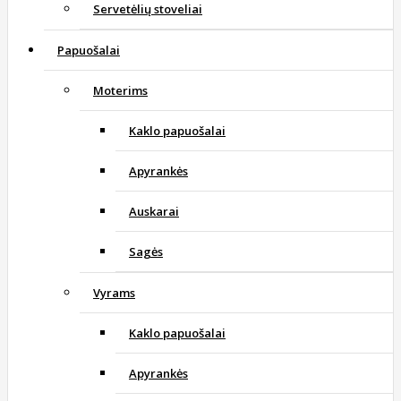
Servetėlių stoveliai
Papuošalai
Moterims
Kaklo papuošalai
Apyrankės
Auskarai
Sagės
Vyrams
Kaklo papuošalai
Apyrankės