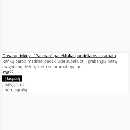
Dovanų rinkinys "Pacman" padėkliukai puodeliams su arbata
Rankų darbo mediniai padėkliukai supakuoti į prabangią baltą
magnetinę dėžutę kartu su aromatinga ar..
00
€38
Į palyginimą
Į norų sąrašą