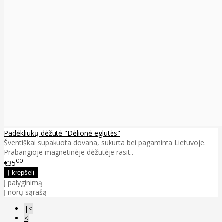
Padėkliukų dėžutė "Dėlionė eglutės"
Šventiškai supakuota dovana, sukurta bei pagaminta Lietuvoje.
Prabangioje magnetinėje dėžutėje rasit..
00
€35
Į palyginimą
Į norų sąrašą
|<
<