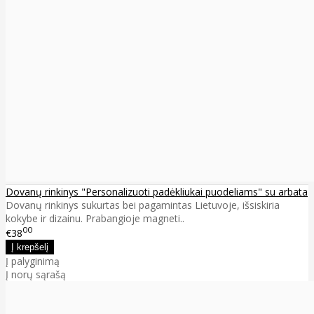
Dovanų rinkinys "Personalizuoti padėkliukai puodeliams" su arbata
Dovanų rinkinys sukurtas bei pagamintas Lietuvoje, išsiskiria
kokybe ir dizainu. Prabangioje magneti..
00
€38
Į palyginimą
Į norų sąrašą