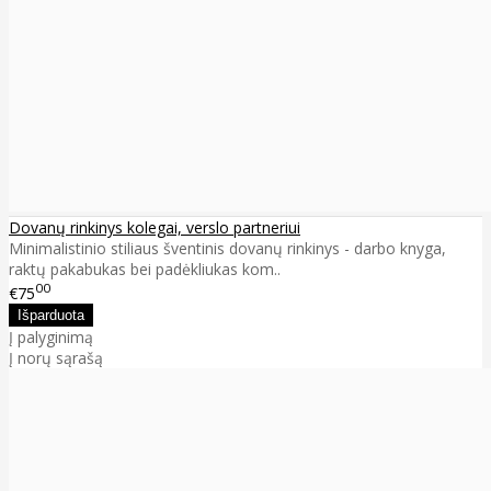
Dovanų rinkinys kolegai, verslo partneriui
Minimalistinio stiliaus šventinis dovanų rinkinys - darbo knyga,
raktų pakabukas bei padėkliukas kom..
00
€75
Į palyginimą
Į norų sąrašą