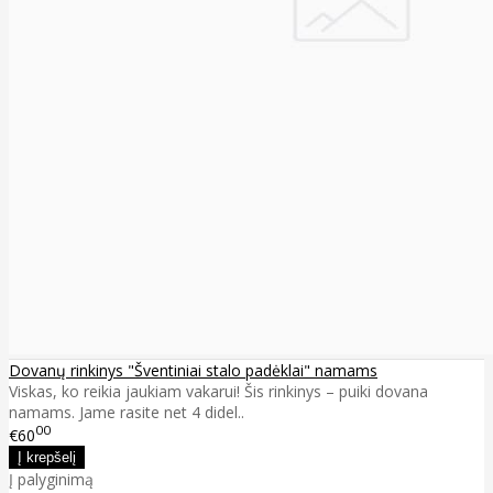
Dovanų rinkinys "Šventiniai stalo padėklai" namams
Viskas, ko reikia jaukiam vakarui! Šis rinkinys – puiki dovana
namams. Jame rasite net 4 didel..
00
€60
Į palyginimą