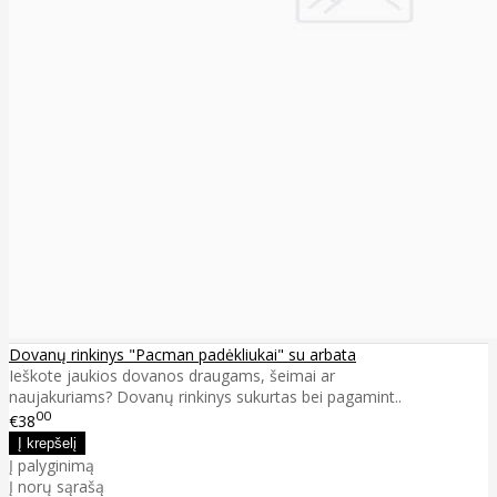
Dovanų rinkinys "Pacman padėkliukai" su arbata
Ieškote jaukios dovanos draugams, šeimai ar
naujakuriams? Dovanų rinkinys sukurtas bei pagamint..
00
€38
Į palyginimą
Į norų sąrašą