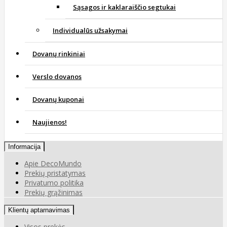
Sąsagos ir kaklaraiščio segtukai
Individualūs užsakymai
Dovanų rinkiniai
Verslo dovanos
Dovanų kuponai
Naujienos!
Informacija
Apie DecoMundo
Prekių pristatymas
Privatumo politika
Prekių grąžinimas
Klientų aptarnavimas
Visos prekės