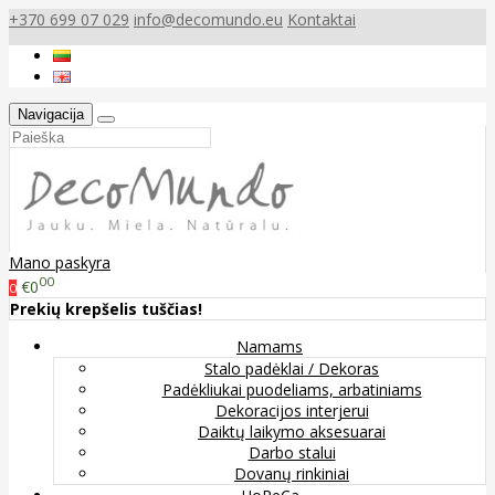
+370 699 07 029
info@decomundo.eu
Kontaktai
Navigacija
Mano paskyra
00
€0
0
Prekių krepšelis tuščias!
Namams
Stalo padėklai / Dekoras
Padėkliukai puodeliams, arbatiniams
Dekoracijos interjerui
Daiktų laikymo aksesuarai
Darbo stalui
Dovanų rinkiniai