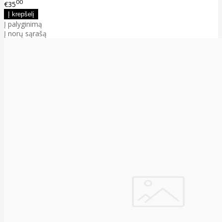
00
€35
Į palyginimą
Į norų sąrašą