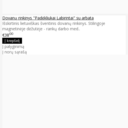
Dovanų rinkinys "Padėkliukai Labirintai" su arbata
Išskirtinis lietuviškas šventinis dovanų rinkinys. Stilingoje
magnetinėje dėžutėje - rankų darbo med..
00
€38
Į palyginimą
Į norų sąrašą