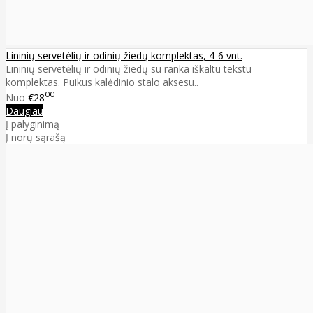
Lininių servetėlių ir odinių žiedų komplektas, 4-6 vnt.
Lininių servetėlių ir odinių žiedų su ranka iškaltu tekstu
komplektas. Puikus kalėdinio stalo aksesu..
00
Nuo
€28
Daugiau
Į palyginimą
Į norų sąrašą