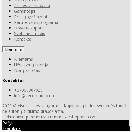
Prekės su nuolaida
Gamintojai
Prekių grąžinimai
Partnerystės programa
Dovanų kuponai
Svetainės medis
Kontaktai
Klientams
Klientams
Užsakymų istorija
Norų sąrašas
Kontaktai
+37069907029
info@decomundo.eu
2026 © Visos teisės saugomos. Kopijuoti, platinti svetainės turinį
be autorių sutikimo draudžiama.
Elektroninių parduotuvių nuoma
-
eShoprent.com
Rašyk
Skambink