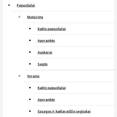
Papuošalai
Moterims
Kaklo papuošalai
Apyrankės
Auskarai
Sagės
Vyrams
Kaklo papuošalai
Apyrankės
Sąsagos ir kaklaraiščio segtukai