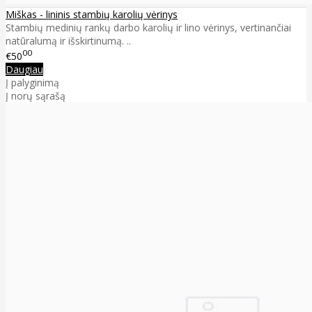
Miškas - lininis stambių karolių vėrinys
Stambių medinių rankų darbo karolių ir lino vėrinys, vertinančiai
natūralumą ir išskirtinumą. ..
00
€50
Daugiau
Į palyginimą
Į norų sąrašą