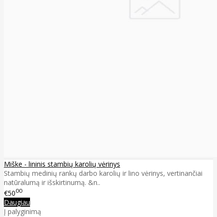
Miške - lininis stambių karolių vėrinys
Stambių medinių rankų darbo karolių ir lino vėrinys, vertinančiai
natūralumą ir išskirtinumą. &n..
00
€50
Daugiau
Į palyginimą