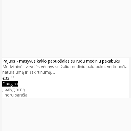
Pajūris - masyvus kaklo papuošalas su rudu mediniu pakabuku
Medvilninės virvelės vėrinys su žaliu mediniu pakabuku, vertinančiai
natūralumą ir išskirtinumą. ..
00
€33
Daugiau
Į palyginimą
Į norų sąrašą