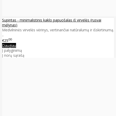
Supintas - minimalistinis kaklo papuošalas iš virvelės (rusvai
mėlynas)
Medvilninės virvelės vėrinys, vertinančiai natūralumą ir išskirtinumą.
..
00
€25
Daugiau
Į palyginimą
Į norų sąrašą