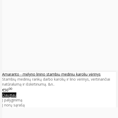
Amaranto - mėlyno linino stambių medinių karolių vėrinys
Stambių medinių rankų darbo karolių ir lino vėrinys, vertinančiai
natūralumą ir išskirtinumą. &n..
00
€50
Daugiau
Į palyginimą
Į norų sąrašą