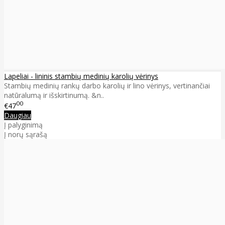
Lapeliai - lininis stambių medinių karolių vėrinys
Stambių medinių rankų darbo karolių ir lino vėrinys, vertinančiai
natūralumą ir išskirtinumą. &n..
00
€47
Daugiau
Į palyginimą
Į norų sąrašą