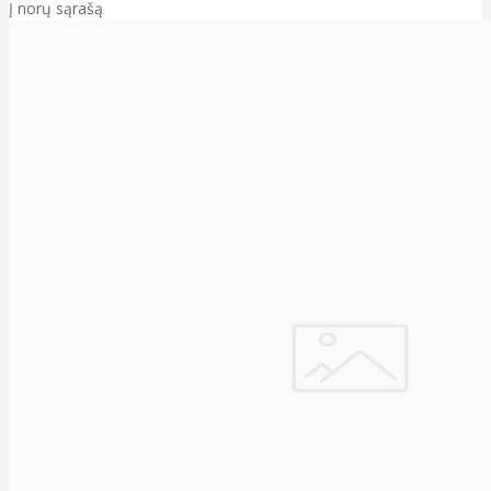
Į norų sąrašą