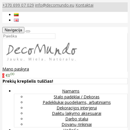
+370 699 07 029
info@decomundo.eu
Kontaktai
Navigacija
Mano paskyra
00
€0
0
Prekių krepšelis tuščias!
Namams
Stalo padėklai / Dekoras
Padėkliukai puodeliams, arbatiniams
Dekoracijos interjerui
Daiktų laikymo aksesuarai
Darbo stalui
Dovanų rinkiniai