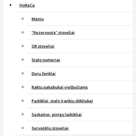
HoReCa
Meniu
"Rezervuota" stoveliai
QR stoveliai
Stalo numeriai
Durų ženklai
Raktų pakabukai viešbučiams
Padėklai, stalo įrankių dėkliukai
Sąskaitos, pinigų laikikliai
Servetėlių stoveliai