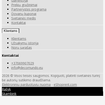
Gamintojai
Prekių grąžinimai
Partnerystės programa
Dovanų kuponai
Svetainės medis
Kontaktai
Klientams
Klientams
Užsakymų istorija
Norų sąrašas
Kontaktai
+37069907029
info@decomundo.eu
2026 © Visos teisės saugomos. Kopijuoti, platinti svetainės turinį
be autorių sutikimo draudžiama.
Elektroninių parduotuvių nuoma
-
eShoprent.com
Rašyk
Skambink