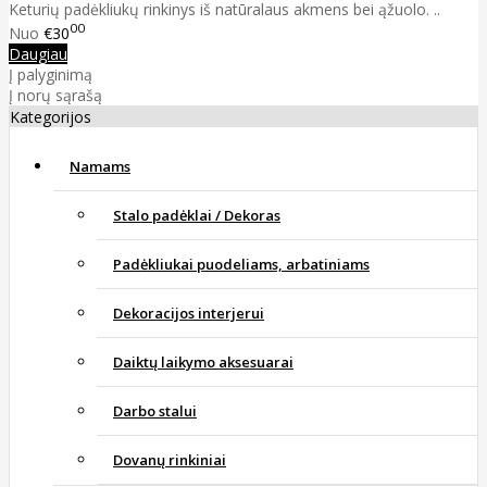
Keturių padėkliukų rinkinys iš natūralaus akmens bei ąžuolo. ..
00
Nuo
€30
Daugiau
Į palyginimą
Į norų sąrašą
Kategorijos
Namams
Stalo padėklai / Dekoras
Padėkliukai puodeliams, arbatiniams
Dekoracijos interjerui
Daiktų laikymo aksesuarai
Darbo stalui
Dovanų rinkiniai