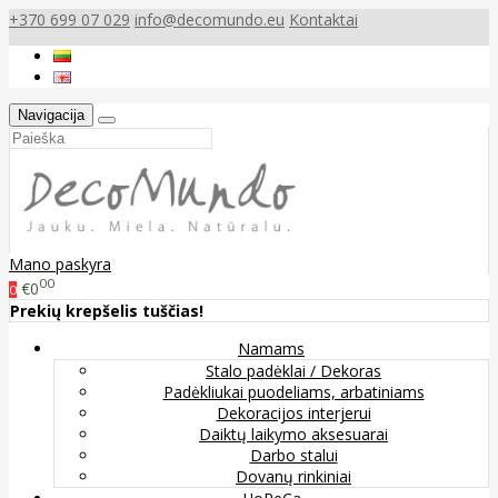
+370 699 07 029
info@decomundo.eu
Kontaktai
Navigacija
Mano paskyra
00
€0
0
Prekių krepšelis tuščias!
Namams
Stalo padėklai / Dekoras
Padėkliukai puodeliams, arbatiniams
Dekoracijos interjerui
Daiktų laikymo aksesuarai
Darbo stalui
Dovanų rinkiniai