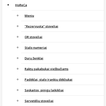
HoReCa
Meniu
"Rezervuota" stoveliai
QR stoveliai
Stalo numeriai
Durų ženklai
Raktų pakabukai viešbučiams
Padėklai, stalo įrankių dėkliukai
Sąskaitos, pinigų laikikliai
Servetėlių stoveliai