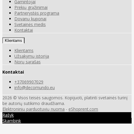
Gamintojai
Prekių grąžinimai
Partnerystės programa
Dovanų kuponai
Svetainės medis
Kontaktai
Klientams
Klientams
Užsakymų istorija
Norų sąrašas
Kontaktai
+37069907029
info@decomundo.eu
2026 © Visos teisės saugomos. Kopijuoti, platinti svetainės turinį
be autorių sutikimo draudžiama.
Elektroninių parduotuvių nuoma
-
eShoprent.com
Rašyk
Skambink