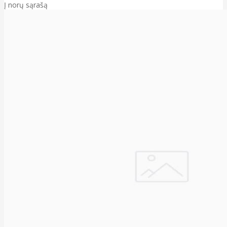
Į norų sąrašą