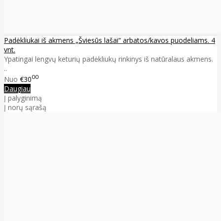
Padėkliukai iš akmens „Šviesūs lašai“ arbatos/kavos puodeliams. 4
vnt.
Ypatingai lengvų keturių padėkliukų rinkinys iš natūralaus akmens.
..
00
Nuo
€30
Daugiau
Į palyginimą
Į norų sąrašą