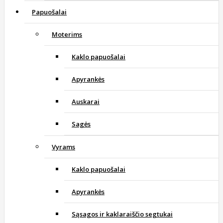
Papuošalai
Moterims
Kaklo papuošalai
Apyrankės
Auskarai
Sagės
Vyrams
Kaklo papuošalai
Apyrankės
Sąsagos ir kaklaraiščio segtukai