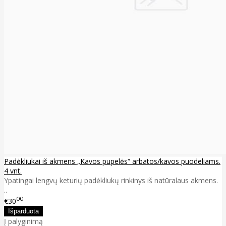
Padėkliukai iš akmens „Kavos pupelės“ arbatos/kavos puodeliams.
4 vnt.
Ypatingai lengvų keturių padėkliukų rinkinys iš natūralaus akmens.
..
00
€30
Į palyginimą