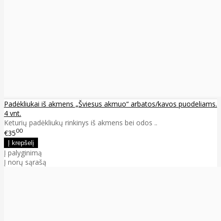
Padėkliukai iš akmens „Šviesus akmuo“ arbatos/kavos puodeliams.
4 vnt.
Keturių padėkliukų rinkinys iš akmens bei odos ..
00
€35
Į palyginimą
Į norų sąrašą