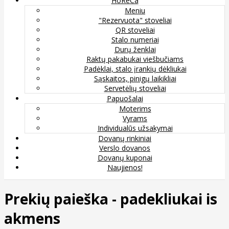
HoReCa
Meniu
"Rezervuota" stoveliai
QR stoveliai
Stalo numeriai
Durų ženklai
Raktų pakabukai viešbučiams
Padėklai, stalo įrankių dėkliukai
Sąskaitos, pinigų laikikliai
Servetėlių stoveliai
Papuošalai
Moterims
Vyrams
Individualūs užsakymai
Dovanų rinkiniai
Verslo dovanos
Dovanų kuponai
Naujienos!
Prekių paieška - padekliukai is
akmens