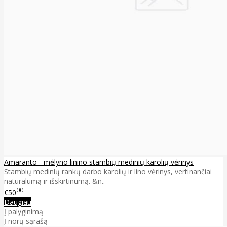
Amaranto - mėlyno linino stambių medinių karolių vėrinys
Stambių medinių rankų darbo karolių ir lino vėrinys, vertinančiai
natūralumą ir išskirtinumą. &n..
00
€50
Daugiau
Į palyginimą
Į norų sąrašą