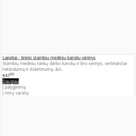
Lapeliai - lininis stambių medinių karolių vėrinys
Stambių medinių rankų darbo karolių ir lino vėrinys, vertinančiai
natūralumą ir išskirtinumą. &n..
00
€47
Daugiau
Į palyginimą
Į norų sąrašą