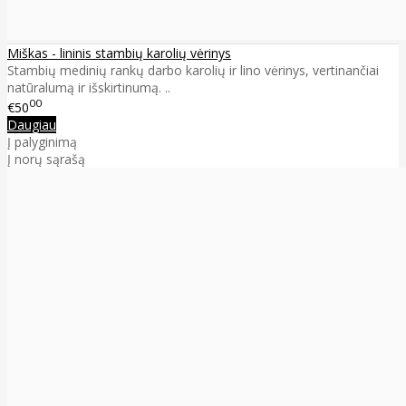
Miškas - lininis stambių karolių vėrinys
Stambių medinių rankų darbo karolių ir lino vėrinys, vertinančiai
natūralumą ir išskirtinumą. ..
00
€50
Daugiau
Į palyginimą
Į norų sąrašą