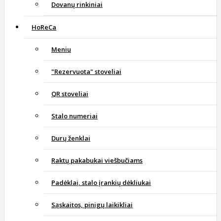
Dovanų rinkiniai
HoReCa
Meniu
"Rezervuota" stoveliai
QR stoveliai
Stalo numeriai
Durų ženklai
Raktų pakabukai viešbučiams
Padėklai, stalo įrankių dėkliukai
Sąskaitos, pinigų laikikliai