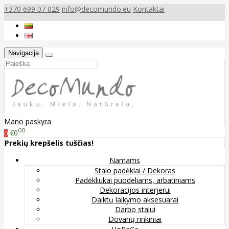
+370 699 07 029
info@decomundo.eu
Kontaktai
Navigacija
Mano paskyra
00
€0
0
Prekių krepšelis tuščias!
Namams
Stalo padėklai / Dekoras
Padėkliukai puodeliams, arbatiniams
Dekoracijos interjerui
Daiktų laikymo aksesuarai
Darbo stalui
Dovanų rinkiniai