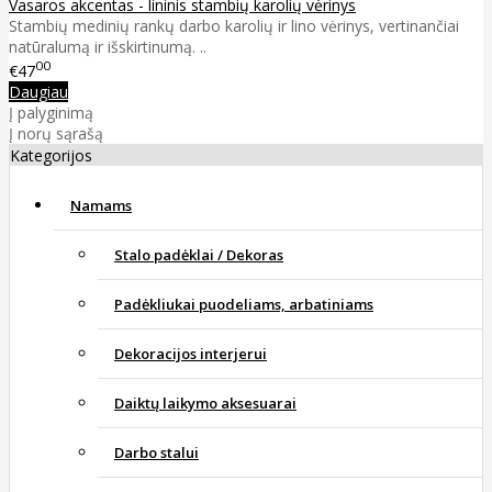
Vasaros akcentas - lininis stambių karolių vėrinys
Stambių medinių rankų darbo karolių ir lino vėrinys, vertinančiai
natūralumą ir išskirtinumą. ..
00
€47
Daugiau
Į palyginimą
Į norų sąrašą
Kategorijos
Namams
Stalo padėklai / Dekoras
Padėkliukai puodeliams, arbatiniams
Dekoracijos interjerui
Daiktų laikymo aksesuarai
Darbo stalui