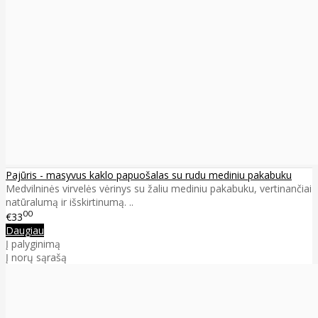
Pajūris - masyvus kaklo papuošalas su rudu mediniu pakabuku
Medvilninės virvelės vėrinys su žaliu mediniu pakabuku, vertinančiai
natūralumą ir išskirtinumą. ..
00
€33
Daugiau
Į palyginimą
Į norų sąrašą