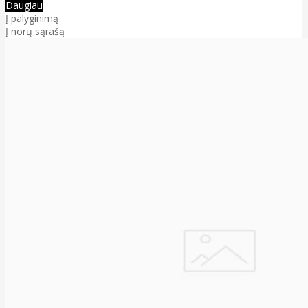
Daugiau
Į palyginimą
Į norų sąrašą