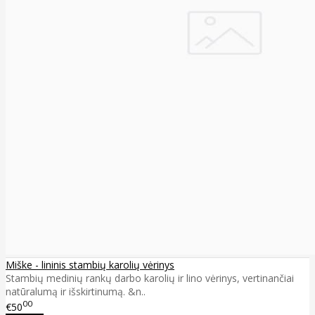
Miške - lininis stambių karolių vėrinys
Stambių medinių rankų darbo karolių ir lino vėrinys, vertinančiai
natūralumą ir išskirtinumą. &n..
00
€50