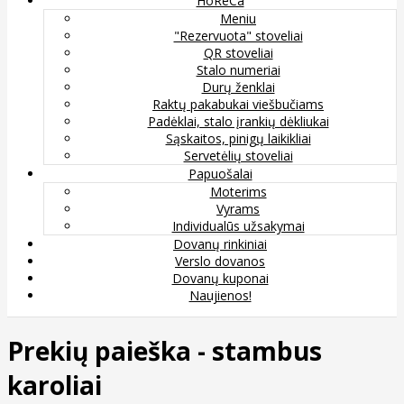
HoReCa
Meniu
"Rezervuota" stoveliai
QR stoveliai
Stalo numeriai
Durų ženklai
Raktų pakabukai viešbučiams
Padėklai, stalo įrankių dėkliukai
Sąskaitos, pinigų laikikliai
Servetėlių stoveliai
Papuošalai
Moterims
Vyrams
Individualūs užsakymai
Dovanų rinkiniai
Verslo dovanos
Dovanų kuponai
Naujienos!
Prekių paieška - stambus
karoliai