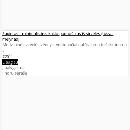
Supintas - minimalistinis kaklo papuošalas iš virvelės (rusvai
mėlynas)
Medvilninės virvelės vėrinys, vertinančiai natūralumą ir išskirtinumą.
..
00
€25
Daugiau
Į palyginimą
Į norų sąrašą