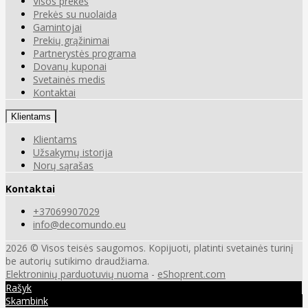
Visos prekės
Prekės su nuolaida
Gamintojai
Prekių grąžinimai
Partnerystės programa
Dovanų kuponai
Svetainės medis
Kontaktai
Klientams
Klientams
Užsakymų istorija
Norų sąrašas
Kontaktai
+37069907029
info@decomundo.eu
2026 © Visos teisės saugomos. Kopijuoti, platinti svetainės turinį
be autorių sutikimo draudžiama.
Elektroninių parduotuvių nuoma
-
eShoprent.com
Rašyk
Skambink