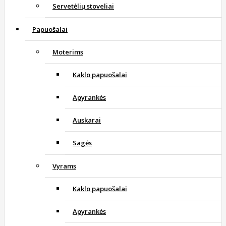
Servetėlių stoveliai
Papuošalai
Moterims
Kaklo papuošalai
Apyrankės
Auskarai
Sagės
Vyrams
Kaklo papuošalai
Apyrankės