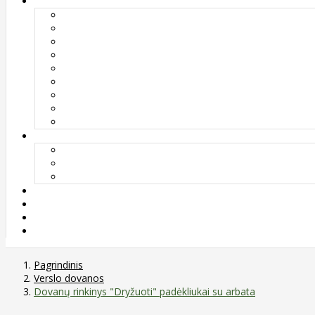
Pagrindinis
Verslo dovanos
Dovanų rinkinys "Dryžuoti" padėkliukai su arbata