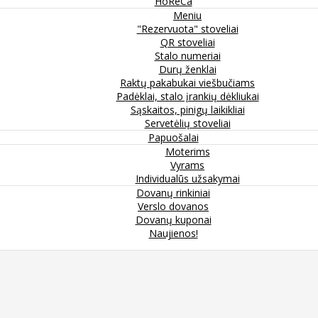
HoReCa
Meniu
"Rezervuota" stoveliai
QR stoveliai
Stalo numeriai
Durų ženklai
Raktų pakabukai viešbučiams
Padėklai, stalo įrankių dėkliukai
Sąskaitos, pinigų laikikliai
Servetėlių stoveliai
Papuošalai
Moterims
Vyrams
Individualūs užsakymai
Dovanų rinkiniai
Verslo dovanos
Dovanų kuponai
Naujienos!