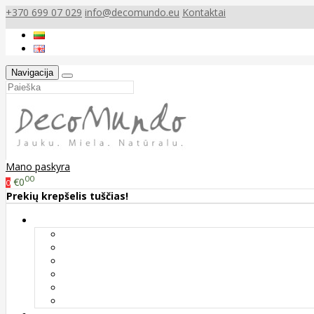
+370 699 07 029
info@decomundo.eu
Kontaktai
Navigacija
Mano paskyra
00
€0
0
Prekių krepšelis tuščias!