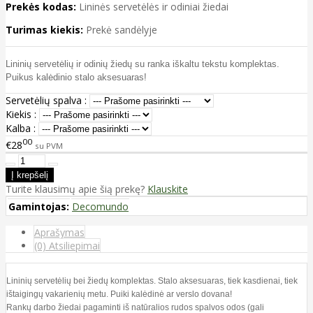
Prekės kodas:
Lininės servetėlės ir odiniai žiedai
Turimas kiekis:
Prekė sandėlyje
Lininių servetėlių ir odinių žiedų su ranka iškaltu
tekstu komplektas.
Puikus kalėdinio stalo aksesuaras!
Servetėlių spalva :
Kiekis :
Kalba :
00
€28
su PVM
Turite klausimų apie šią prekę?
Klauskite
Gamintojas:
Decomundo
Aprašymas
(0) Atsiliepimai
Lininių servetėlių bei žiedų komplektas. Stalo aksesuaras, tiek kasdienai, tiek
ištaigingų vakarienių metu. Puiki kalėdinė ar verslo dovana!
Rankų darbo žiedai pagaminti iš natūralios rudos spalvos odos (gali