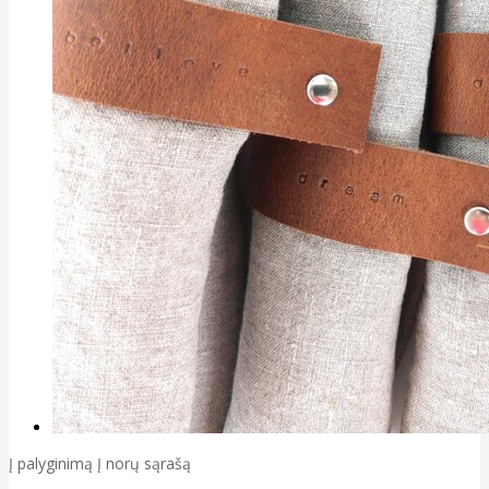
Į palyginimą
Į norų sąrašą