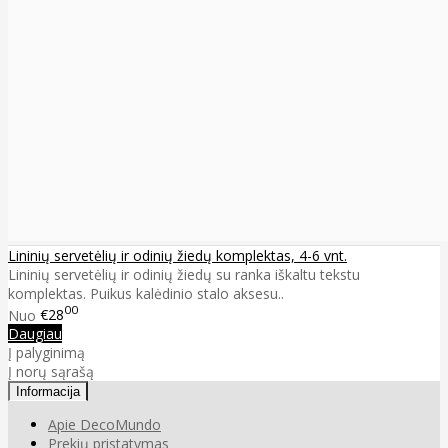
Lininių servetėlių ir odinių žiedų komplektas, 4-6 vnt.
Lininių servetėlių ir odinių žiedų su ranka iškaltu tekstu
komplektas. Puikus kalėdinio stalo aksesu..
00
Nuo
€28
Daugiau
Į palyginimą
Į norų sąrašą
Informacija
Apie DecoMundo
Prekių pristatymas