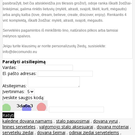
pasibraižyti, bet čia atsiskleidžia jos tikrasis grožis!), odoje ranka iškalti žodžiai-
linkėjimai, galima rinktis lietuvių (mylėti, atrasti, svajoti, tikėti, kurti, mėgautis)
arba anglų kalba (love, dream, believe, create, discover, enjoy). Renkantis 4
vnt. komplektą, iškalti žodžiai: mylėti, atrasti, svajoti, mėgautis.
Servetėlės pagamintos iš minkštinto lino, natūralios pilkos arba tamsiai
mėlynos spalvos.
Jeigu turite klausimų ar norite personalizuotų žiedų, susisiekite:
info@decomundo.eu
Parašyti atsiliepimą
Vardas:
El. pašto adresas:
Atsiliepimas:
Įvertinimas:
Įveskite saugos kodą:
Rašyti
kaledine dovana namams
,
stalo papuosimai
,
dovana vyrui
,
linines serveteles
,
valgomojo stalo aksesuarai
,
dovana moteriai
,
serveteliu ziedai
,
dovana šeimai
,
odiniai ziedai servetelems
,