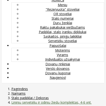
HoReCa
Meniu
"Rezervuota" stoveliai
QR stoveliai
Stalo numeriai
Durų ženklai
Raktų pakabukai viešbučiams
Padėklai, stalo įrankių dėkliukai
Sąskaitos, pinigų laikikliai
Servetėlių stoveliai
Papuošalai
Moterims
Vyrams
Individualūs užsakymai
Dovanų rinkiniai
Verslo dovanos
Dovanų kuponai
Naujienos!
Pagrindinis
Namams
Stalo padėklai / Dekoras
Lininių servetėlių ir odinių žiedų komplektas, 4-6 vnt.