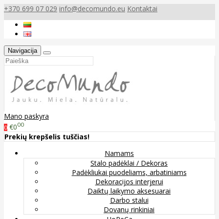
+370 699 07 029
info@decomundo.eu
Kontaktai
Navigacija
Mano paskyra
00
€0
0
Prekių krepšelis tuščias!
Namams
Stalo padėklai / Dekoras
Padėkliukai puodeliams, arbatiniams
Dekoracijos interjerui
Daiktų laikymo aksesuarai
Darbo stalui
Dovanų rinkiniai