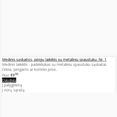
Medinis sąskaitos, pinigų laikiklis su metaliniu spaustuku. Nr. 1
Medinis laikiklis - padėkliukas su metaliniu spaustuku sąskaitai,
čekiui, pinigams ar kortelei prise..
00
Nuo
€9
Daugiau
Į palyginimą
Į norų sąrašą