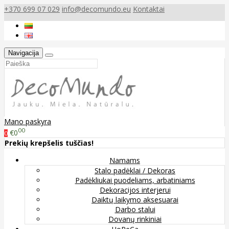
+370 699 07 029
info@decomundo.eu
Kontaktai
Navigacija
Mano paskyra
00
€0
0
Prekių krepšelis tuščias!
Namams
Stalo padėklai / Dekoras
Padėkliukai puodeliams, arbatiniams
Dekoracijos interjerui
Daiktų laikymo aksesuarai
Darbo stalui
Dovanų rinkiniai