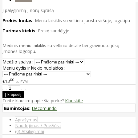
Į palyginimą
Į norų sąrašą
Prekės kodas:
Meniu laikiklis su veltinio juosta viršuje, logotipu
Turimas kiekis:
Prekė sandėlyje
Medinis meniu laikiklis su veltinio detale bei graviruotu jūsų
įmonės logotipu.
Medžio spalva :
Meniu dydis ir kiekio nuolaidos :
00
€13
su PVM
Turite klausimų apie šią prekę?
Klauskite
Gamintojas:
Decomundo
Aprašymas
Naudojimas / Priežiūra
(0) Atsiliepimai