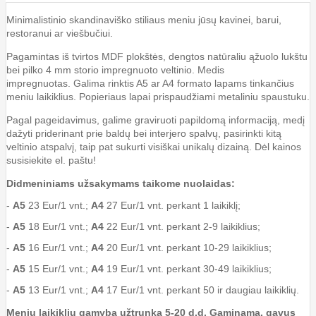
Minimalistinio skandinaviško stiliaus meniu jūsų kavinei, barui,
restoranui ar viešbučiui.
Pagamintas iš tvirtos MDF plokštės, dengtos natūraliu ąžuolo lukštu
bei pilko 4 mm storio impregnuoto veltinio. Medis
impregnuotas. Galima rinktis A5 ar A4 formato lapams tinkančius
meniu laikiklius. Popieriaus lapai prispaudžiami metaliniu spaustuku.
Pagal pageidavimus, galime graviruoti papildomą informaciją, medį
dažyti priderinant prie baldų bei interjero spalvų, pasirinkti kitą
veltinio atspalvį, taip pat sukurti visiškai unikalų dizainą. Dėl kainos
susisiekite el. paštu!
Didmeniniams užsakymams taikome nuolaidas:
- 
A5
 23 Eur/1 vnt.; 
A4
 27 Eur/1 vnt. perkant 1 laikiklį;
- 
A5
 18 Eur/1 vnt.; 
A4
​- 
A5
 16 Eur/1 vnt.; 
A4
 20 Eur/1 vnt. perkant 10-29 laikiklius;
- 
A5
 15 Eur/1 vnt.; 
A4
 19 Eur/1 vnt. perkant 30-49 laikiklius;
- 
A5
 13 Eur/1 vnt.; 
A4
 17 Eur/1 vnt. perkant 50 ir daugiau laikiklių.
Meniu laikiklių gamyba užtrunka 5-20 d.d. Gaminama, gavus