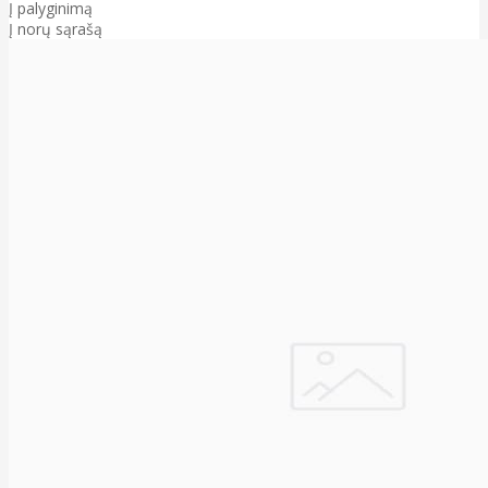
Į palyginimą
Į norų sąrašą