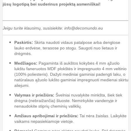
jūsų logotipą bei suderinus projektą asmeniškai!
Jeigu turite klausimų, susisiekite: info@decomundo.eu
Paskirtis:
Skirta naudoti vidaus patalpose arba dengtose
lauko erdvėse, terasose po stogu. Saugoti nuo lietaus ir
drėgmės.
Medžiagos:
Pagaminta iš aukštos kokybės 4 mm ąžuolo
lukštu faneruotos MDF plokštės ir impregnuoto 4 mm veltinio
(100% poliesteris). Dažyti mediniai gaminiai padengti laku, o
natūralaus ąžuolo lukšto gaminiai impregnuoti medienai skirtu
aliejumi.
Valymas ir priežiūra:
Švelniai nuvalykite minkšta, šiek tiek
drėgna (nebraižančia) šluoste. Nemirkykite vandenyje ir
nenaudokite stiprių cheminių valiklių.
Amžiaus apribojimai ir priežiūra:
Tai nėra žaislas. Laikykite
vaikams nepasiekiamoje vietoje.
Dėmesio!
Gaminys nėra skirtas naudoti lauke. Dėl drėgmės,