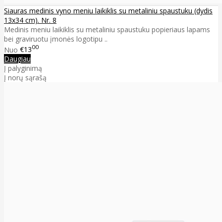
Siauras medinis vyno meniu laikiklis su metaliniu spaustuku (dydis
13x34 cm). Nr. 8
Medinis meniu laikiklis su metaliniu spaustuku popieriaus lapams
bei graviruotu įmonės logotipu ..
00
Nuo
€13
Daugiau
Į palyginimą
Į norų sąrašą