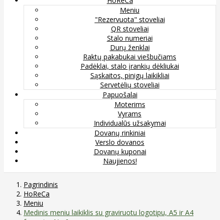
HoReCa
Meniu
"Rezervuota" stoveliai
QR stoveliai
Stalo numeriai
Durų ženklai
Raktų pakabukai viešbučiams
Padėklai, stalo įrankių dėkliukai
Sąskaitos, pinigų laikikliai
Servetėlių stoveliai
Papuošalai
Moterims
Vyrams
Individualūs užsakymai
Dovanų rinkiniai
Verslo dovanos
Dovanų kuponai
Naujienos!
Pagrindinis
HoReCa
Meniu
Medinis meniu laikiklis su graviruotu logotipu, A5 ir A4