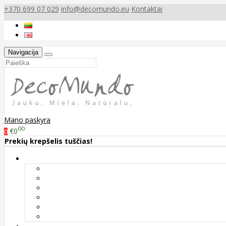
+370 699 07 029
info@decomundo.eu
Kontaktai
Navigacija
Mano paskyra
00
€0
0
Prekių krepšelis tuščias!