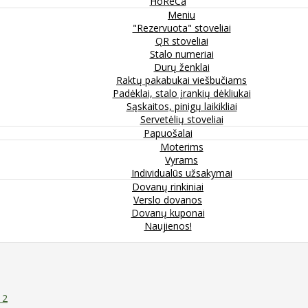
HoReCa
Meniu
"Rezervuota" stoveliai
QR stoveliai
Stalo numeriai
Durų ženklai
Raktų pakabukai viešbučiams
Padėklai, stalo įrankių dėkliukai
Sąskaitos, pinigų laikikliai
Servetėlių stoveliai
Papuošalai
Moterims
Vyrams
Individualūs užsakymai
Dovanų rinkiniai
Verslo dovanos
Dovanų kuponai
Naujienos!
 2