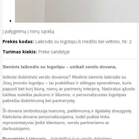
Į palyginimą
Į norų sąrašą
Prekės kodas:
Laikrodis su logotipu iš medžio bei veltinio. Nr. 2
Turimas kiekis:
Prekė sandėlyje
S
ieninis laikrodis su logotipu – unikali verslo dovana.
Ieškote išskirtinės verslo dovanos? Medinis sieninis laikrodis su
Jūsų įmonės logotipu – tai praktiškas ir stilingas sprendimas, kuris
papuoš bet kurį biurą, namų ar partnerių interjerą. Natūralus ąžuolo
lukštas suteikia jaukumo ir šilumos, o personalizuotas logotipas
pabrėžia išskirtinumą bei partnerystę.
Ši dovana simbolizuoja tvarumą, patikimumą ir ilgalaikę draugystę.
Kiekviena dovana personalizuojama, todėl puikiai tinka
reprezentatyviai įteikti klientams, verslo partneriams ar
darbuotojams.
Pagaminta Lietuvoje
– kokybiškai ir su meile detalėms.