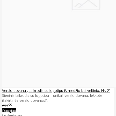
Verslo dovana „Laikrodis su logotipu iš medžio bei veltinio. Nr. 2“
Sieninis laikrodis su logotipu – unikali verslo dovana. Ieškote
išskirtinės verslo dovanos?..
00
€55
Daugiau
Į palyginimą