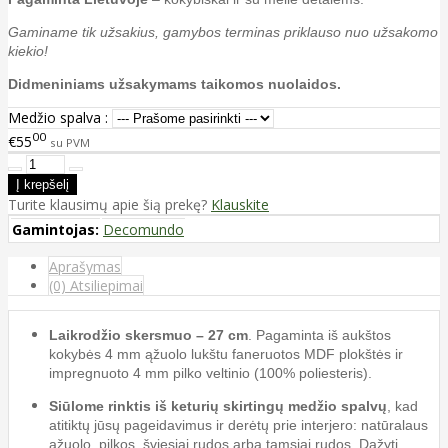
Gaminame tik užsakius, gamybos terminas priklauso nuo užsakomo
kiekio!
Didmeniniams užsakymams taikomos nuolaidos.
Medžio spalva :
00
€55
su PVM
Turite klausimų apie šią prekę?
Klauskite
Gamintojas:
Decomundo
Aprašymas
(0) Atsiliepimai
Laikrodžio skersmuo – 27 cm
. Pagaminta iš aukštos
kokybės 4 mm ąžuolo lukštu faneruotos MDF plokštės ir
impregnuoto 4 mm pilko veltinio (100% poliesteris).
Siūlome rinktis iš keturių skirtingų medžio spalvų
, kad
atitiktų jūsų pageidavimus ir derėtų prie interjero: natūralaus
ąžuolo, pilkos, šviesiai rudos arba tamsiai rudos. Dažyti