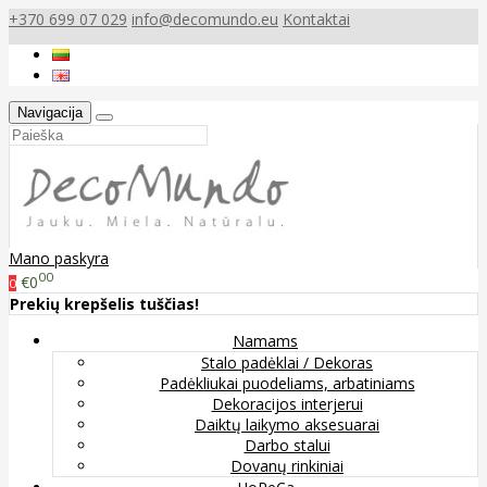
+370 699 07 029
info@decomundo.eu
Kontaktai
Navigacija
Mano paskyra
00
€0
0
Prekių krepšelis tuščias!
Namams
Stalo padėklai / Dekoras
Padėkliukai puodeliams, arbatiniams
Dekoracijos interjerui
Daiktų laikymo aksesuarai
Darbo stalui
Dovanų rinkiniai