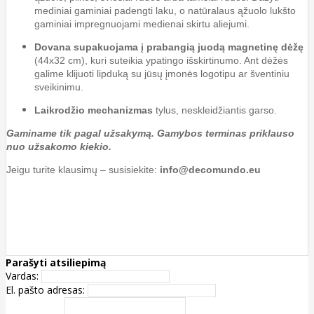
mediniai gaminiai padengti laku, o natūralaus ąžuolo lukšto
gaminiai impregnuojami medienai skirtu aliejumi.
Dovana supakuojama į prabangią juodą magnetinę dėžę
(44x32 cm), kuri suteikia ypatingo išskirtinumo. Ant dėžės
galime klijuoti lipduką su jūsų įmonės logotipu ar šventiniu
sveikinimu.
Laikrodžio mechanizmas
tylus, neskleidžiantis garso.
Gaminame tik pagal užsakymą. Gamybos terminas priklauso
nuo užsakomo kiekio.
Jeigu turite klausimų – susisiekite:
info@decomundo.eu
Parašyti atsiliepimą
Vardas:
El. pašto adresas: