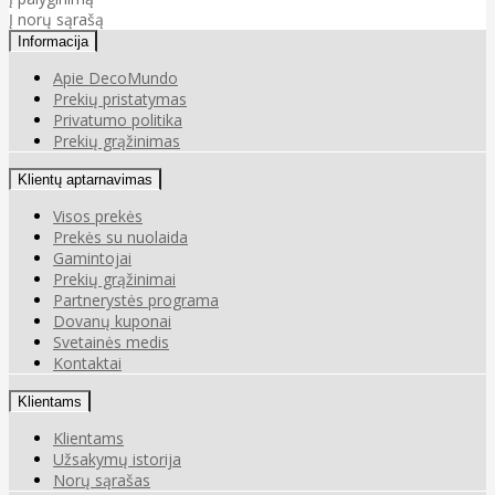
Į norų sąrašą
Informacija
Apie DecoMundo
Prekių pristatymas
Privatumo politika
Prekių grąžinimas
Klientų aptarnavimas
Visos prekės
Prekės su nuolaida
Gamintojai
Prekių grąžinimai
Partnerystės programa
Dovanų kuponai
Svetainės medis
Kontaktai
Klientams
Klientams
Užsakymų istorija
Norų sąrašas