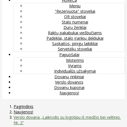
HoReCa
Meniu
"Rezervuota" stoveliai
QR stoveliai
Stalo numeriai
Durų ženklai
Raktų pakabukai viešbučiams
Padėklai, stalo įrankių dėkliukai
Sąskaitos, pinigų laikikliai
Servetėlių stoveliai
Papuošalai
Moterims
Vyrams
Individualūs užsakymai
Dovanų rinkiniai
Verslo dovanos
Dovanų kuponai
Naujienos!
Pagrindinis
Naujienos!
Verslo dovana „Laikrodis su logotipu iš medžio bei veltinio.
Nr. 2“