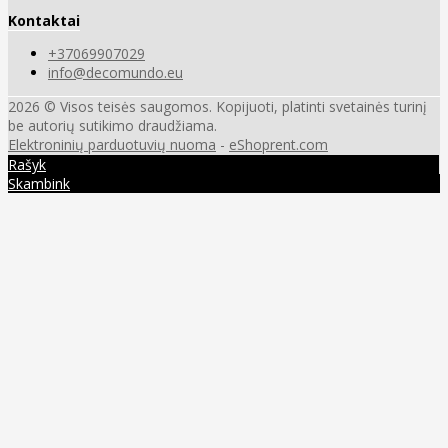
Kontaktai
+37069907029
info@decomundo.eu
2026 © Visos teisės saugomos. Kopijuoti, platinti svetainės turinį
be autorių sutikimo draudžiama.
Elektroninių parduotuvių nuoma
-
eShoprent.com
Rašyk
Skambink