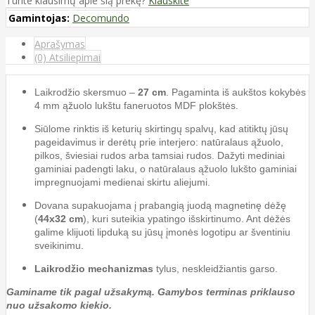
Turite klausimų apie šią prekę?
Klauskite
Gamintojas:
Decomundo
Aprašymas
(0) Atsiliepimai
Laikrodžio skersmuo –
27 cm
. Pagaminta iš aukštos kokybės
4 mm ąžuolo lukštu faneruotos MDF plokštės.
Siūlome rinktis iš keturių skirtingų spalvų, kad atitiktų jūsų
pageidavimus ir derėtų prie interjero: natūralaus ąžuolo,
pilkos, šviesiai rudos arba tamsiai rudos. Dažyti mediniai
gaminiai padengti laku, o natūralaus ąžuolo lukšto gaminiai
impregnuojami medienai skirtu aliejumi.
Dovana supakuojama į prabangią juodą magnetinę dėžę
(
44x32 cm
), kuri suteikia ypatingo išskirtinumo. Ant dėžės
galime klijuoti lipduką su jūsų įmonės logotipu ar šventiniu
sveikinimu.
Laikrodžio mechanizmas
tylus, neskleidžiantis garso.
Gaminame tik pagal užsakymą. Gamybos terminas priklauso
nuo užsakomo kiekio.