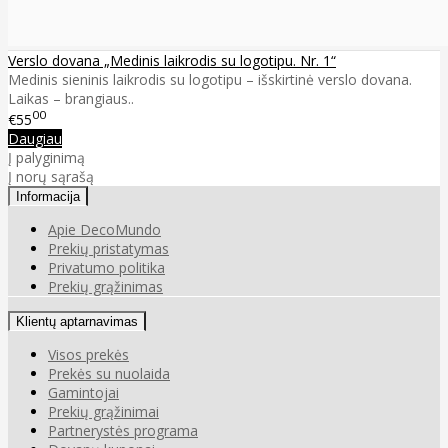
Verslo dovana „Medinis laikrodis su logotipu. Nr. 1“
Medinis sieninis laikrodis su logotipu – išskirtinė verslo dovana.
Laikas – brangiaus..
00
€55
Daugiau
Į palyginimą
Į norų sąrašą
Informacija
Apie DecoMundo
Prekių pristatymas
Privatumo politika
Prekių grąžinimas
Klientų aptarnavimas
Visos prekės
Prekės su nuolaida
Gamintojai
Prekių grąžinimai
Partnerystės programa