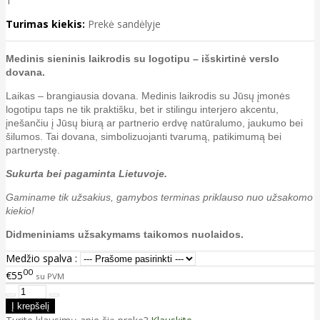
1“
Turimas kiekis:
Prekė sandėlyje
Medinis s
ieninis l
aikrodis su logotipu – išskirtinė verslo
dovana.
Laikas – brangiausia dovana. Medinis laikrodis su Jūsų įmonės
logotipu taps ne tik praktišku, bet ir stilingu interjero akcentu,
įnešančiu į Jūsų biurą ar partnerio erdvę natūralumo, jaukumo bei
šilumos. Tai dovana, simbolizuojanti tvarumą, patikimumą bei
partnerystę.
Sukurta bei pagaminta Lietuvoje.
Gaminame tik užsakius, gamybos terminas priklauso nuo užsakomo
kiekio!
Didmeniniams užsakymams taikomos nuolaidos.
Medžio spalva :
00
€55
su PVM