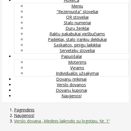
HoReCa
Meniu
"Rezervuota" stoveliai
QR stoveliai
Stalo numeriai
Durų ženklai
Raktų pakabukai viešbučiams
Padėklai, stalo įrankių dėkliukai
Sąskaitos, pinigų laikikliai
Servetėlių stoveliai
Papuošalai
Moterims
Vyrams
Individualūs užsakymai
Dovanų rinkiniai
Verslo dovanos
Dovanų kuponai
Naujienos!
Pagrindinis
Naujienos!
Verslo dovana „Medinis laikrodis su logotipu. Nr. 1“