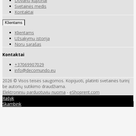
Dovanų kuponai
Svetainės medis
Kontaktai
Klientams
Klientams
Užsakymų istorija
Norų sąrašas
Kontaktai
+37069907029
info@decomundo.eu
2026 © Visos teisės saugomos. Kopijuoti, platinti svetainės turinį
be autorių sutikimo draudžiama.
Elektroninių parduotuvių nuoma
-
eShoprent.com
Rašyk
Skambink