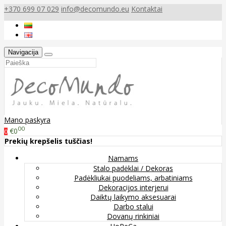
+370 699 07 029
info@decomundo.eu
Kontaktai
Navigacija
Mano paskyra
00
€0
0
Prekių krepšelis tuščias!
Namams
Stalo padėklai / Dekoras
Padėkliukai puodeliams, arbatiniams
Dekoracijos interjerui
Daiktų laikymo aksesuarai
Darbo stalui
Dovanų rinkiniai