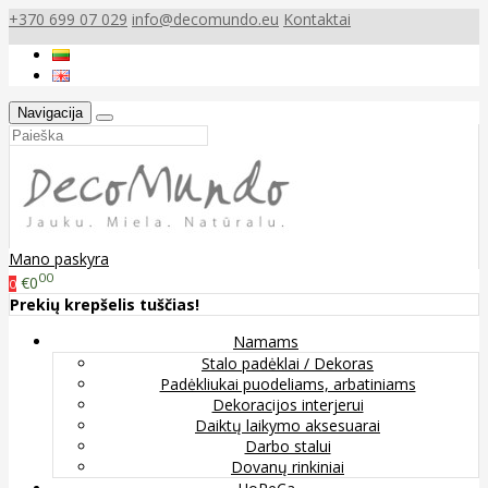
+370 699 07 029
info@decomundo.eu
Kontaktai
Navigacija
Mano paskyra
00
€0
0
Prekių krepšelis tuščias!
Namams
Stalo padėklai / Dekoras
Padėkliukai puodeliams, arbatiniams
Dekoracijos interjerui
Daiktų laikymo aksesuarai
Darbo stalui
Dovanų rinkiniai