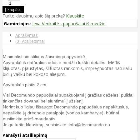
Turite klausimų apie šią prekę?
Klauskite
Gamintojas:
Ieva Verikaitė - papuošalai iš medžio
Aprašymas
(0) Atsiliepimai
Minimalistinio stiliaus žaisminga apyrankė.
Medis
Apyrankė iš natūralios odos ir medžio lukšto detalės.
klijuotas, pjaustytas, šlifuotas rankomis, impregnuotas natūraliu
bičių vašku bei kokoso aliejumi.
Apyrankės plotis 2 cm.
Visi Decomundo papuošalai supakuojami į gražias dėželes, puikiai
tinkančias dovanai bei siuntimui į užsienį.
Norint kuo ilgiau išsaugot Decomundo papuošalus nepakitusius,
nepalikite jų drėgnoje patalpoje (vonios kambaryje), būtinai
nusiimkite prieš maudantis.
Jeigu turite klausimų, susisiekite: info@decomundo.eu
Parašyti atsiliepimą