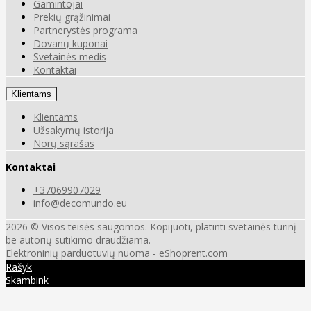
Gamintojai
Prekių grąžinimai
Partnerystės programa
Dovanų kuponai
Svetainės medis
Kontaktai
Klientams
Klientams
Užsakymų istorija
Norų sąrašas
Kontaktai
+37069907029
info@decomundo.eu
2026 © Visos teisės saugomos. Kopijuoti, platinti svetainės turinį
be autorių sutikimo draudžiama.
Elektroninių parduotuvių nuoma
-
eShoprent.com
Rašyk
Skambink