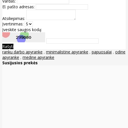
Vardas:
El. pašto adresas:
Atsiliepimas:
Įvertinimas:
Įveskite saugos kodą:
Rašyti
ranku darbo apyranke
,
minimalistine apyranke
,
papuosalai
,
odine
apyranke
,
medine apyranke
Susijusios prekės