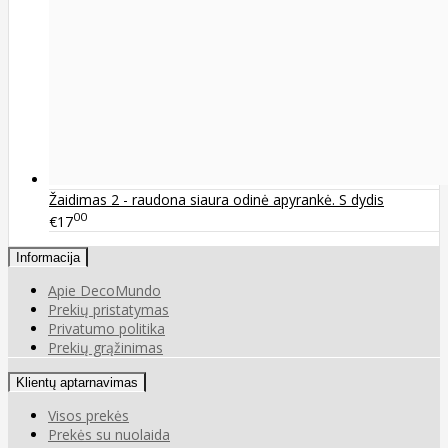
Žaidimas 2 - raudona siaura odinė apyrankė. S dydis
00
€17
Informacija
Apie DecoMundo
Prekių pristatymas
Privatumo politika
Prekių grąžinimas
Klientų aptarnavimas
Visos prekės
Prekės su nuolaida