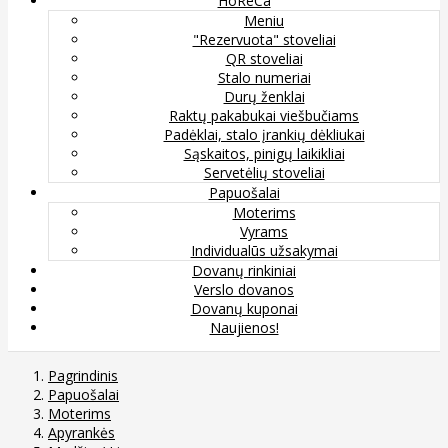
HoReCa
Meniu
"Rezervuota" stoveliai
QR stoveliai
Stalo numeriai
Durų ženklai
Raktų pakabukai viešbučiams
Padėklai, stalo įrankių dėkliukai
Sąskaitos, pinigų laikikliai
Servetėlių stoveliai
Papuošalai
Moterims
Vyrams
Individualūs užsakymai
Dovanų rinkiniai
Verslo dovanos
Dovanų kuponai
Naujienos!
Pagrindinis
Papuošalai
Moterims
Apyrankės