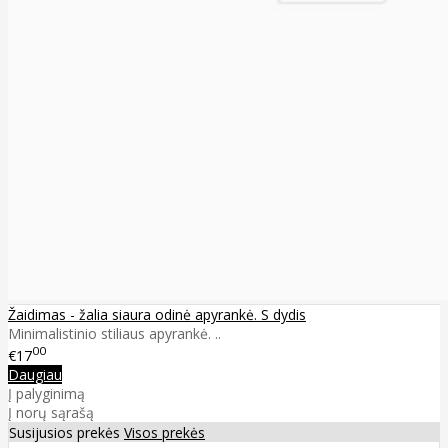
Žaidimas - žalia siaura odinė apyrankė. S dydis
Minimalistinio stiliaus apyrankė. ..
00
€17
Daugiau
Į palyginimą
Į norų sąrašą
Susijusios prekės
Visos prekės