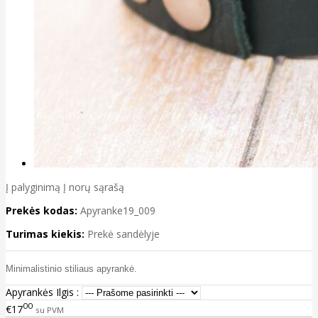
Į palyginimą
Į norų sąrašą
Prekės kodas:
Apyranke19_009
Turimas kiekis:
Prekė sandėlyje
Minimalistinio stiliaus apyrankė.
Apyrankės Ilgis :
00
€17
su PVM