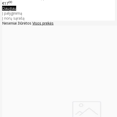
00
€17
Daugiau
Į palyginimą
Į norų sąrašą
Neseniai žiūrėtos
Visos prekės