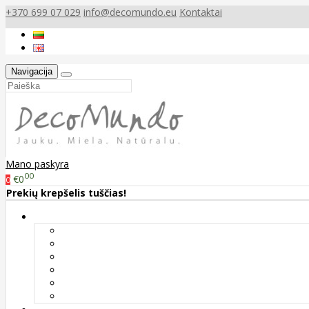
+370 699 07 029
info@decomundo.eu
Kontaktai
Navigacija
Mano paskyra
00
€0
0
Prekių krepšelis tuščias!