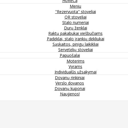
HoReCa
Meniu
"Rezervuota" stoveliai
QR stoveliai
Stalo numeriai
Durų ženklai
Raktų pakabukai viešbučiams
Padėklai, stalo įrankių dėkliukai
Sąskaitos, pinigų laikikliai
Servetėlių stoveliai
Papuošalai
Moterims
Vyrams
Individualūs užsakymai
Dovanų rinkiniai
Verslo dovanos
Dovanų kuponai
Naujienos!