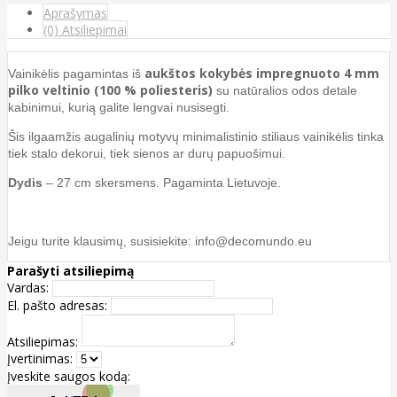
Aprašymas
(0) Atsiliepimai
aukštos kokybės impregnuoto 4 mm
Vainikėlis pagamintas iš
pilko veltinio (100 % poliesteris)
su natūralios odos detale
kabinimui, kurią galite lengvai nusisegti.
Šis ilgaamžis augalinių motyvų minimalistinio stiliaus vainikėlis tinka
tiek stalo dekorui, tiek sienos ar durų papuošimui.
Dydis
– 27 cm skersmens. Pagaminta Lietuvoje.
Jeigu turite klausimų, susisiekite: info@decomundo.eu
Parašyti atsiliepimą
Vardas:
El. pašto adresas:
Atsiliepimas:
Įvertinimas:
Įveskite saugos kodą: