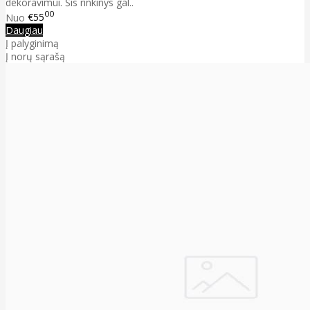
dekoravimui. Šis rinkinys gal..
00
Nuo
€55
Daugiau
Į palyginimą
Į norų sąrašą