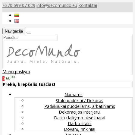
+370 699 07 029
info@decomundo.eu
Kontaktai
Navigacija
Mano paskyra
00
€0
0
Prekių krepšelis tuščias!
Namams
Stalo padėklai / Dekoras
Padėkliukai puodeliams, arbatiniams
Dekoracijos interjerui
Daiktų laikymo aksesuarai
Darbo stalui
Dovanų rinkiniai