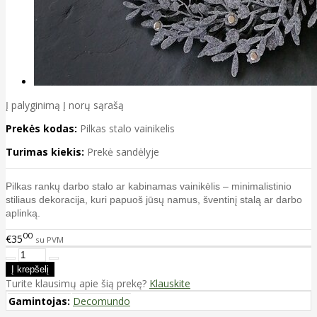
Į palyginimą
Į norų sąrašą
Prekės kodas:
Pilkas stalo vainikelis
Turimas kiekis:
Prekė sandėlyje
Pilkas rankų darbo stalo ar kabinamas vainikėlis – minimalistinio
stiliaus dekoracija, kuri papuoš jūsų namus, šventinį stalą ar darbo
aplinką.
00
€35
su PVM
Turite klausimų apie šią prekę?
Klauskite
Gamintojas:
Decomundo