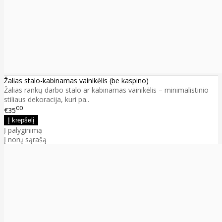
Žalias stalo-kabinamas vainikėlis (be kaspino)
Žalias rankų darbo stalo ar kabinamas vainikėlis – minimalistinio
stiliaus dekoracija, kuri pa..
00
€35
Į palyginimą
Į norų sąrašą