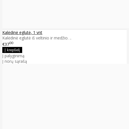
Kalėdinė eglutė, 1 vnt
Kalėdinė eglutė iš veltinio ir medžio. ..
00
€37
Į palyginimą
Į norų sąrašą