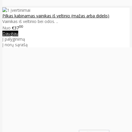
Pilkas kabinamas vainikas iš veltinio (mažas arba didelis)
Vainikas iš veltinio bei odos. ..
00
Nuo
€37
Daugiau
Į palyginimą
Į norų sąrašą