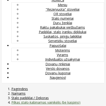
HoReCa
Meniu
"Rezervuota" stoveliai
QR stoveliai
Stalo numeriai
Durų ženklai
Raktų pakabukai viešbučiams
Padėklai, stalo įrankių dėkliukai
Sąskaitos, pinigų laikikliai
Servetėlių stoveliai
Papuošalai
Moterims
Vyrams
Individualūs užsakymai
Dovanų rinkiniai
Verslo dovanos
Dovanų kuponai
Naujienos!
Pagrindinis
Namams
Stalo padėklai / Dekoras
Pilkas stalo-kabinamas vainikėlis (be kaspino)