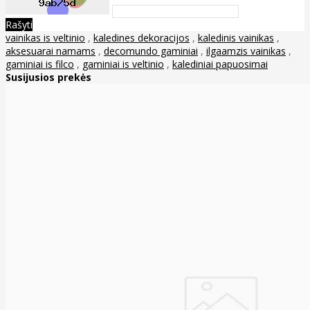
Rašyti
vainikas is veltinio
,
kaledines dekoracijos
,
kaledinis vainikas
,
aksesuarai namams
,
decomundo gaminiai
,
ilgaamzis vainikas
,
gaminiai is filco
,
gaminiai is veltinio
,
kalediniai papuosimai
Susijusios prekės