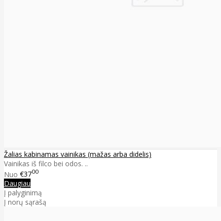
Žalias kabinamas vainikas (mažas arba didelis)
Vainikas iš filco bei odos. ..
00
Nuo
€37
Daugiau
Į palyginimą
Į norų sąrašą