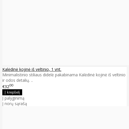
Kalėdinė kojinė iš veltinio, 1 vnt.
Minimalistinio stiliaus didelė pakabinama Kalėdinė kojinė iš veltinio
ir odos detalių. ..
00
€32
Į palyginimą
Į norų sąrašą