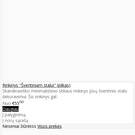
Rinkinys "Šventiniam stalui" (pilkas)
Skandinaviško minimalistinio stiliaus rinkinys jūsų šventinio stalo
dekoravimui. Šis rinkinys gal..
00
Nuo
€55
Daugiau
Į palyginimą
Į norų sąrašą
Neseniai žiūrėtos
Visos prekės