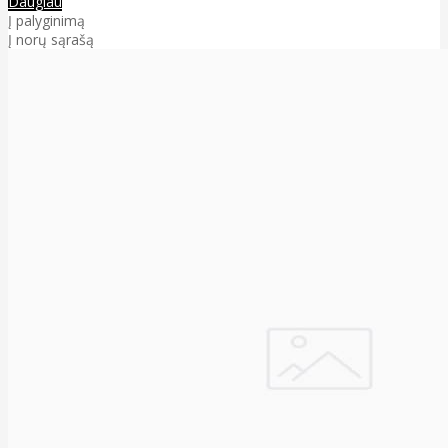
Daugiau
Į palyginimą
Į norų sąrašą