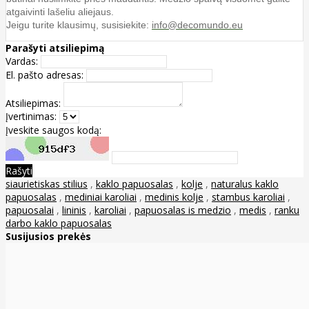
atgaivinti lašeliu aliejaus.
Jeigu turite klausimų, susisiekite:
info@decomundo.eu
Parašyti atsiliepimą
Vardas:
El. pašto adresas:
Atsiliepimas:
Įvertinimas:
Įveskite saugos kodą:
Rašyti
siaurietiskas stilius
,
kaklo papuosalas
,
kolje
,
naturalus kaklo
papuosalas
,
mediniai karoliai
,
medinis kolje
,
stambus karoliai
,
papuosalai
,
lininis
,
karoliai
,
papuosalas is medzio
,
medis
,
ranku
darbo kaklo papuosalas
Susijusios prekės