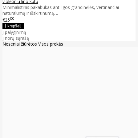
violetiniu lino kutu
Minimalistinis pakabukas ant ilgos grandinėlės, vertinančiai
natūralumą ir išskirtinumą. ..
00
€25
Į palyginimą
Į norų sąrašą
Neseniai žiūrėtos
Visos prekės