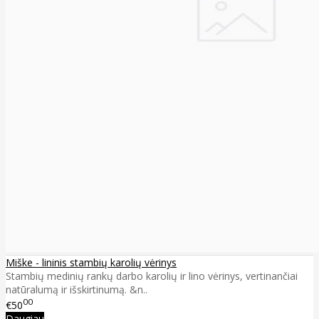
Miške - lininis stambių karolių vėrinys
Stambių medinių rankų darbo karolių ir lino vėrinys, vertinančiai
natūralumą ir išskirtinumą. &n..
00
€50
Daugiau