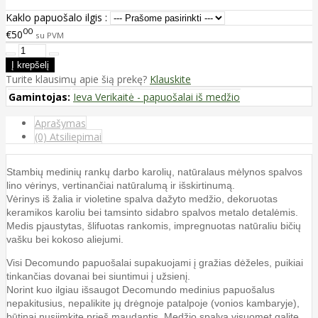
Kaklo papuošalo ilgis :
00
€50
su PVM
Turite klausimų apie šią prekę?
Klauskite
Gamintojas:
Ieva Verikaitė - papuošalai iš medžio
Aprašymas
(0) Atsiliepimai
Stambių medinių rankų darbo karolių, natūralaus mėlynos spalvos
lino vėrinys, vertinančiai natūralumą ir išskirtinumą.
Vėrinys iš žalia ir violetine spalva dažyto medžio, dekoruotas
keramikos karoliu bei tamsinto sidabro spalvos metalo detalėmis.
Medis pjaustytas, šlifuotas rankomis, impregnuotas natūraliu bičių
vašku bei kokoso aliejumi.
Visi Decomundo papuošalai supakuojami į gražias dėželes, puikiai
tinkančias dovanai bei siuntimui į užsienį.
Norint kuo ilgiau išsaugot Decomundo medinius papuošalus
nepakitusius, nepalikite jų drėgnoje patalpoje (vonios kambaryje),
būtinai nusiimkite prieš maudantis. Medžio spalvą visuomet galite