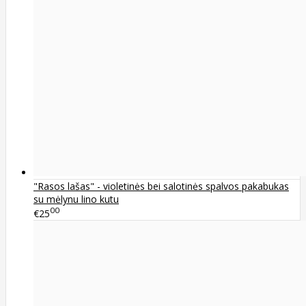
"Rasos lašas" - violetinės bei salotinės spalvos pakabukas
su mėlynu lino kutu
00
€25