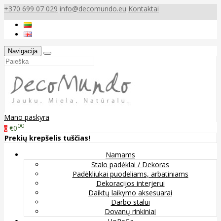
+370 699 07 029
info@decomundo.eu
Kontaktai
Navigacija
Mano paskyra
00
€0
0
Prekių krepšelis tuščias!
Namams
Stalo padėklai / Dekoras
Padėkliukai puodeliams, arbatiniams
Dekoracijos interjerui
Daiktų laikymo aksesuarai
Darbo stalui
Dovanų rinkiniai