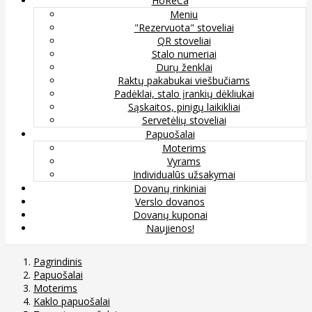
HoReCa
Meniu
"Rezervuota" stoveliai
QR stoveliai
Stalo numeriai
Durų ženklai
Raktų pakabukai viešbučiams
Padėklai, stalo įrankių dėkliukai
Sąskaitos, pinigų laikikliai
Servetėlių stoveliai
Papuošalai
Moterims
Vyrams
Individualūs užsakymai
Dovanų rinkiniai
Verslo dovanos
Dovanų kuponai
Naujienos!
Pagrindinis
Papuošalai
Moterims
Kaklo papuošalai