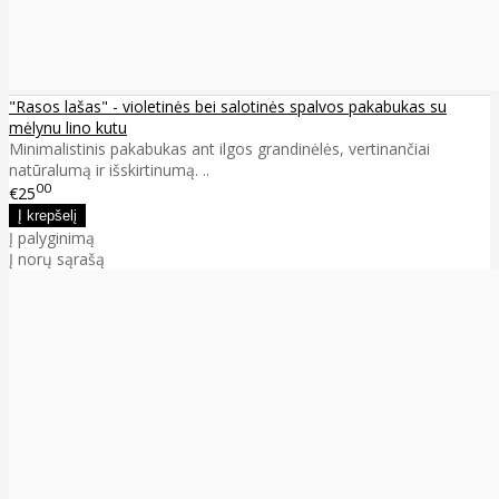
"Rasos lašas" - violetinės bei salotinės spalvos pakabukas su
mėlynu lino kutu
Minimalistinis pakabukas ant ilgos grandinėlės, vertinančiai
natūralumą ir išskirtinumą. ..
00
€25
Į palyginimą
Į norų sąrašą