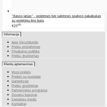
"Rasos lašas" - violetinės bei salotinės spalvos pakabukas
su violetiniu lino kutu
00
€25
Informacija
Apie DecoMundo
Prekių pristatymas
Privatumo politika
Prekių grąžinimas
Klientų aptarnavimas
Visos prekės
Prekės su nuolaida
Gamintojai
Prekių grąžinimai
Partnerystės programa
Dovanų kuponai
Svetainės medis
Kontaktai