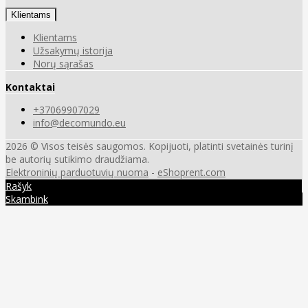
Klientams
Klientams
Užsakymų istorija
Norų sąrašas
Kontaktai
+37069907029
info@decomundo.eu
2026 © Visos teisės saugomos. Kopijuoti, platinti svetainės turinį
be autorių sutikimo draudžiama.
Elektroninių parduotuvių nuoma
-
eShoprent.com
Rašyk
Skambink