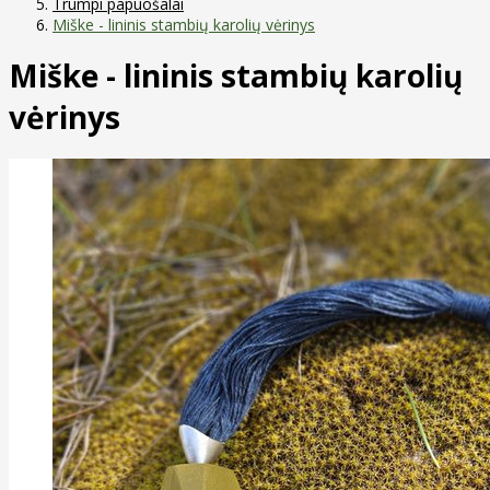
Trumpi papuošalai
Miške - lininis stambių karolių vėrinys
Miške - lininis stambių karolių
vėrinys