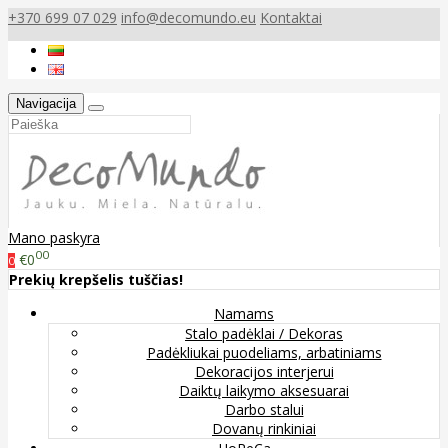
+370 699 07 029
info@decomundo.eu
Kontaktai
Navigacija
Mano paskyra
00
€0
0
Prekių krepšelis tuščias!
Namams
Stalo padėklai / Dekoras
Padėkliukai puodeliams, arbatiniams
Dekoracijos interjerui
Daiktų laikymo aksesuarai
Darbo stalui
Dovanų rinkiniai