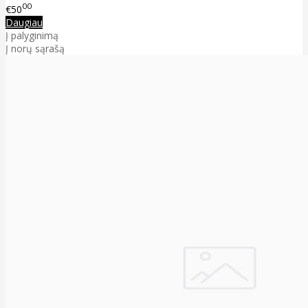
00
€50
Daugiau
Į palyginimą
Į norų sąrašą