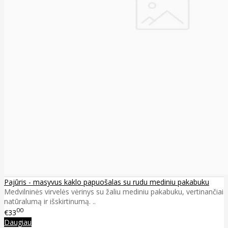
Pajūris - masyvus kaklo papuošalas su rudu mediniu pakabuku
Medvilninės virvelės vėrinys su žaliu mediniu pakabuku, vertinančiai
natūralumą ir išskirtinumą. ..
00
€33
Daugiau