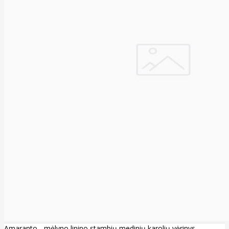
Amaranto - mėlyno linino stambių medinių karolių vėrinys