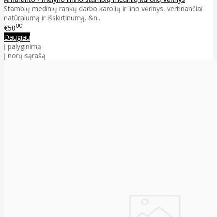
Stambių medinių rankų darbo karolių ir lino vėrinys, vertinančiai
natūralumą ir išskirtinumą. &n..
00
€50
Daugiau
Į palyginimą
Į norų sąrašą