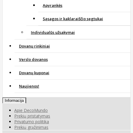
Apyrankės
Sąsagos ir kaklaraiščio segtukai
Individualūs užsakymai
Dovanų rinkiniai
Verslo dovanos
Dovanų kuponai
Naujienos!
Informacija
Apie DecoMundo
Prekių pristatymas
Privatumo politika
Prekių grąžinimas