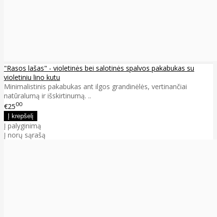
"Rasos lašas" - violetinės bei salotinės spalvos pakabukas su
violetiniu lino kutu
Minimalistinis pakabukas ant ilgos grandinėlės, vertinančiai
natūralumą ir išskirtinumą. ..
00
€25
Į palyginimą
Į norų sąrašą