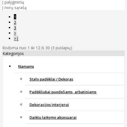
Į palyginimą
Į norų sąrašą
1
2
3
>
>|
Rodoma nuo 1 iki 12 iš 30 (3 puslapių)
Kategorijos
Namams
Stalo padėklai / Dekoras
Padėkliukai puodeliams, arbatiniams
Dekoracijos interjerui
Daiktų laikymo aksesuarai