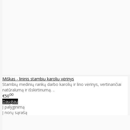
Miškas - lininis stambių karolių vėrinys
Stambių medinių rankų darbo karolių ir lino vėrinys, vertinančiai
natūralumą ir išskirtinumą. ..
00
€50
Daugiau
Į palyginimą
Į norų sąrašą