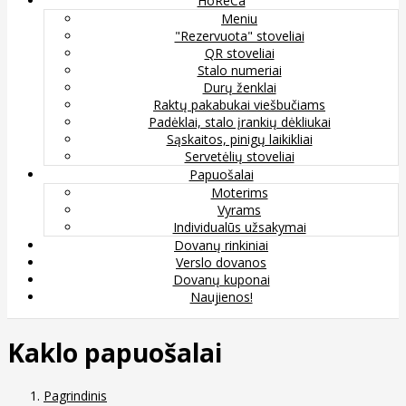
HoReCa
Meniu
"Rezervuota" stoveliai
QR stoveliai
Stalo numeriai
Durų ženklai
Raktų pakabukai viešbučiams
Padėklai, stalo įrankių dėkliukai
Sąskaitos, pinigų laikikliai
Servetėlių stoveliai
Papuošalai
Moterims
Vyrams
Individualūs užsakymai
Dovanų rinkiniai
Verslo dovanos
Dovanų kuponai
Naujienos!
Kaklo papuošalai
Pagrindinis