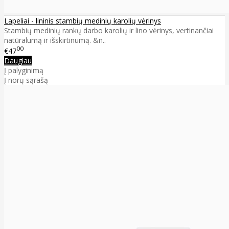
Lapeliai - lininis stambių medinių karolių vėrinys
Stambių medinių rankų darbo karolių ir lino vėrinys, vertinančiai
natūralumą ir išskirtinumą. &n..
00
€47
Daugiau
Į palyginimą
Į norų sąrašą