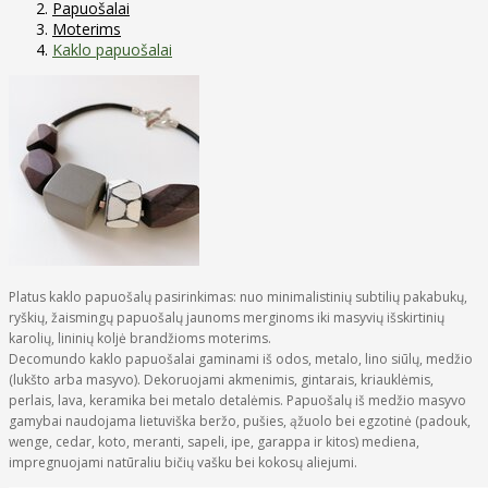
Papuošalai
Moterims
Kaklo papuošalai
Platus kaklo papuošalų pasirinkimas: nuo minimalistinių subtilių pakabukų,
ryškių, žaismingų papuošalų jaunoms merginoms iki masyvių išskirtinių
karolių, lininių koljė brandžioms moterims.
Decomundo kaklo papuošalai gaminami iš odos, metalo, lino siūlų, medžio
(lukšto arba masyvo). Dekoruojami akmenimis, gintarais, kriauklėmis,
perlais, lava, keramika bei metalo detalėmis. Papuošalų iš medžio masyvo
gamybai naudojama lietuviška beržo, pušies, ąžuolo bei egzotinė (padouk,
wenge, cedar, koto, meranti, sapeli, ipe, garappa ir kitos) mediena,
impregnuojami natūraliu bičių vašku bei kokosų aliejumi.