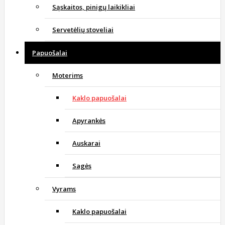
Sąskaitos, pinigų laikikliai
Servetėlių stoveliai
Papuošalai
Moterims
Kaklo papuošalai
Apyrankės
Auskarai
Sagės
Vyrams
Kaklo papuošalai