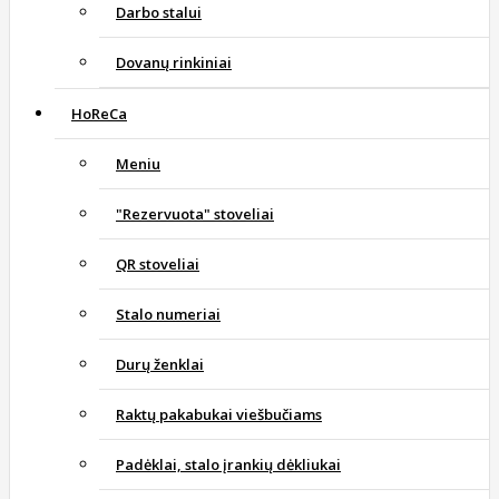
Darbo stalui
Dovanų rinkiniai
HoReCa
Meniu
"Rezervuota" stoveliai
QR stoveliai
Stalo numeriai
Durų ženklai
Raktų pakabukai viešbučiams
Padėklai, stalo įrankių dėkliukai