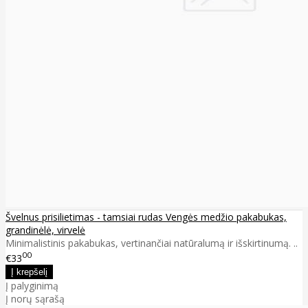
Švelnus prisilietimas - tamsiai rudas Vengės medžio pakabukas,
grandinėlė, virvelė
Minimalistinis pakabukas, vertinančiai natūralumą ir išskirtinumą. ..
00
€33
Į palyginimą
Į norų sąrašą