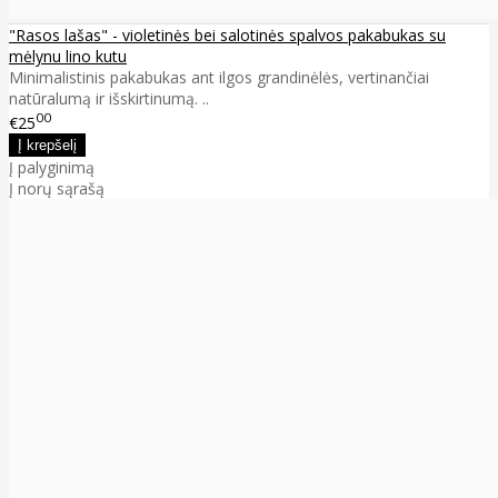
"Rasos lašas" - violetinės bei salotinės spalvos pakabukas su
mėlynu lino kutu
Minimalistinis pakabukas ant ilgos grandinėlės, vertinančiai
natūralumą ir išskirtinumą. ..
00
€25
Į palyginimą
Į norų sąrašą