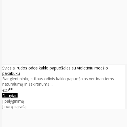
Šviesiai rudos odos kaklo papuošalas su violetiniu medžio
pakabuku
Banglentininkų stiliaus odinis kaklo papuošalas vertinantiems
natūralumą ir išskirtinumą. ..
00
€27
Daugiau
Į palyginimą
Į norų sąrašą