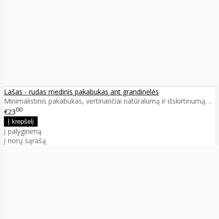
Lašas - rudas medinis pakabukas ant grandinėlės
Minimalistinis pakabukas, vertinančiai natūralumą ir išskirtinumą. ..
00
€23
Į palyginimą
Į norų sąrašą