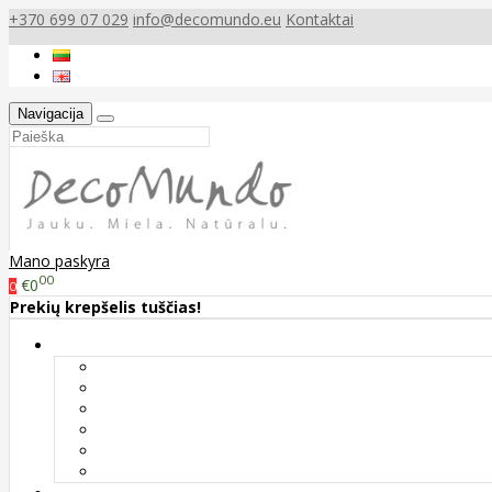
+370 699 07 029
info@decomundo.eu
Kontaktai
Navigacija
Mano paskyra
00
€0
0
Prekių krepšelis tuščias!