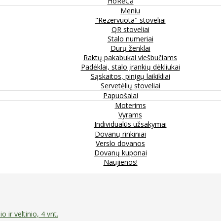
HoReCa
Meniu
"Rezervuota" stoveliai
QR stoveliai
Stalo numeriai
Durų ženklai
Raktų pakabukai viešbučiams
Padėklai, stalo įrankių dėkliukai
Sąskaitos, pinigų laikikliai
Servetėlių stoveliai
Papuošalai
Moterims
Vyrams
Individualūs užsakymai
Dovanų rinkiniai
Verslo dovanos
Dovanų kuponai
Naujienos!
ir veltinio, 4 vnt.