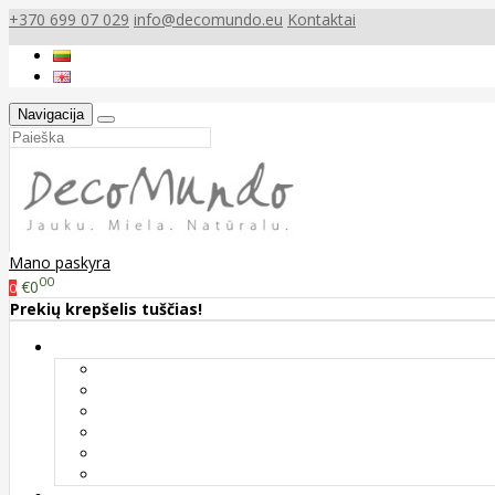
+370 699 07 029
info@decomundo.eu
Kontaktai
Navigacija
Mano paskyra
00
€0
0
Prekių krepšelis tuščias!