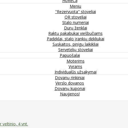
HoReCa
Meniu
"Rezervuota" stoveliai
QR stoveliai
Stalo numeriai
Durų ženklai
Raktų pakabukai viešbučiams
Padėklai, stalo įrankių dėkliukai
Sąskaitos, pinigų laikikliai
Servetėlių stoveliai
Papuošalai
Moterims
Vyrams
Individualūs užsakymai
Dovanų rinkiniai
Verslo dovanos
Dovanų kuponai
Naujienos!
veltinio, 4 vnt.