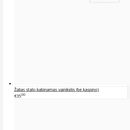
Žalias stalo-kabinamas vainikėlis (be kaspino)
00
€35