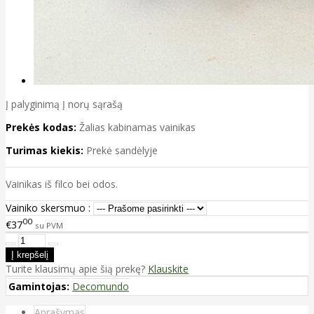
Į palyginimą
Į norų sąrašą
Prekės kodas:
Žalias kabinamas vainikas
Turimas kiekis:
Prekė sandėlyje
Vainikas iš filco bei odos.
Vainiko skersmuo :
00
€37
su PVM
Turite klausimų apie šią prekę?
Klauskite
Gamintojas:
Decomundo
Aprašymas