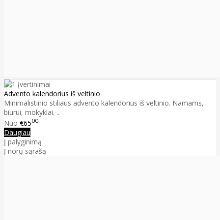
Advento kalendorius iš veltinio
Minimalistinio stiliaus advento kalendorius iš veltinio. Namams,
biurui, mokyklai. ..
00
Nuo
€65
Daugiau
Į palyginimą
Į norų sąrašą