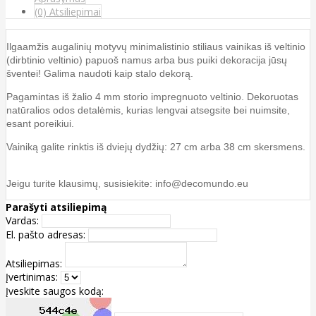
(0) Atsiliepimai
Ilgaamžis augalinių motyvų minimalistinio stiliaus vainikas iš veltinio
(dirbtinio veltinio) papuoš namus arba bus puiki dekoracija jūsų
šventei! Galima naudoti kaip stalo dekorą.
Pagamintas iš žalio 4 mm storio impregnuoto veltinio. Dekoruotas
natūralios odos detalėmis, kurias lengvai atsegsite bei nuimsite,
esant poreikiui.
Vainiką galite rinktis iš dviejų dydžių: 27 cm arba 38 cm skersmens.
Jeigu turite klausimų, susisiekite: info@decomundo.eu
Parašyti atsiliepimą
Vardas:
El. pašto adresas:
Atsiliepimas:
Įvertinimas:
Įveskite saugos kodą: