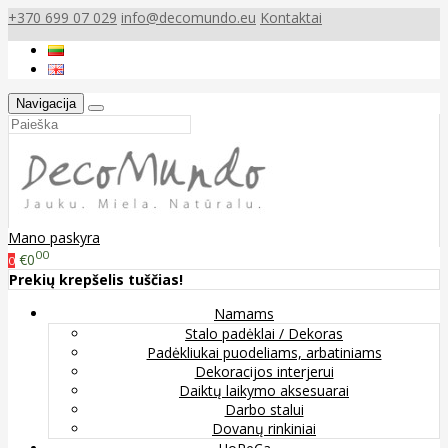
+370 699 07 029
info@decomundo.eu
Kontaktai
Navigacija
Mano paskyra
00
€0
0
Prekių krepšelis tuščias!
Namams
Stalo padėklai / Dekoras
Padėkliukai puodeliams, arbatiniams
Dekoracijos interjerui
Daiktų laikymo aksesuarai
Darbo stalui
Dovanų rinkiniai