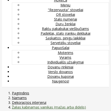
HoReCa
Meniu
"Rezervuota" stoveliai
QR stoveliai
Stalo numeriai
Durų ženklai
Raktų pakabukai viešbučiams
Padėklai, stalo įrankių dėkliukai
Sąskaitos, pinigų laikikliai
Servetėlių stoveliai
Papuošalai
Moterims
Vyrams
Individualūs užsakymai
Dovanų rinkiniai
Verslo dovanos
Dovanų kuponai
Naujienos!
Pagrindinis
Namams
Dekoracijos interjerui
Žalias kabinamas vainikas (mažas arba didelis)