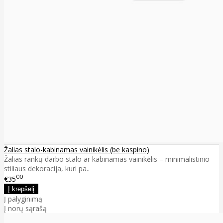
Žalias stalo-kabinamas vainikėlis (be kaspino)
Žalias rankų darbo stalo ar kabinamas vainikėlis – minimalistinio
stiliaus dekoracija, kuri pa..
00
€35
Į palyginimą
Į norų sąrašą