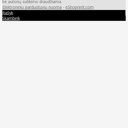
be autorių sutikimo draudžiama.
Elektroninių parduotuvių nuoma
-
eShoprent.com
Rašyk
Skambink