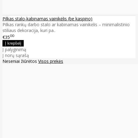
Pilkas stalo-kabinamas vainikėlis (be kaspino)
Pilkas rankų darbo stalo ar kabinamas vainikėlis – minimalistinio
stiliaus dekoracija, kuri pa..
00
€35
Į palyginimą
Į norų sąrašą
Neseniai žiūrėtos
Visos prekės