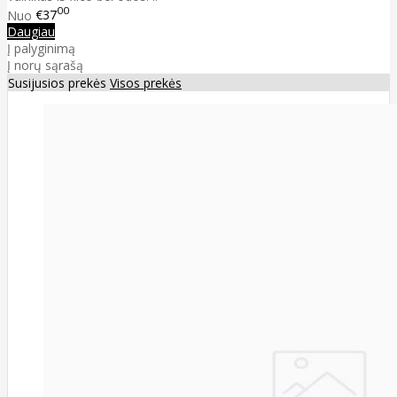
00
Nuo
€37
Daugiau
Į palyginimą
Į norų sąrašą
Susijusios prekės
Visos prekės