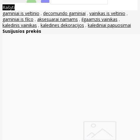
Rašyti
gaminiai is veltinio
,
decomundo gaminiai
,
vainikas is veltinio
,
gaminiai is filco
,
aksesuarai namams
,
ilgaamzis vainikas
,
kaledinis vainikas
,
kaledines dekoracijos
,
kalediniai papuosimai
Susijusios prekės